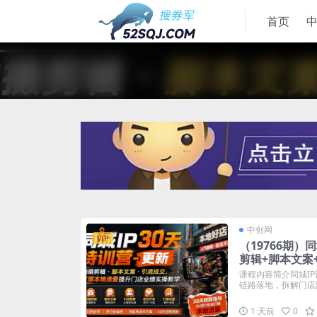
首页
中创网
VIP
（19766期）
剪辑+脚本文案
升门店业绩实
课程内容简介同城I
链路落地，拆解门店缺
1 天前
0