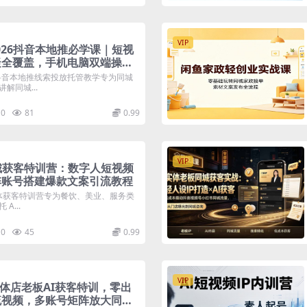
VIP
2026抖音本地推必学课｜短视
疑全覆盖，手机电脑双端操
双模式高效获客
6抖音本地推线索投放托管教学专为同城
解同城...
0
81
0.99
VIP
城获客特训营：数字人短视频
阵账号搭建爆款文案引流教程
实体获客特训营专为餐饮、美业、服务类
A...
0
45
0.99
VIP
实体店老板AI获客特训，零出
流视频，多账号矩阵放大同城