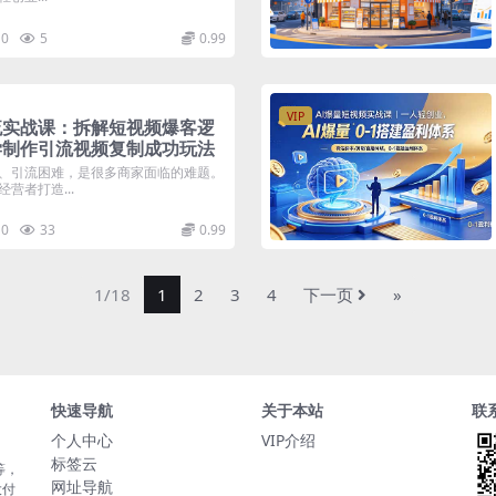
0
5
0.99
VIP
流实战课：拆解短视频爆客逻
学制作引流视频复制成功玩法
、引流困难，是很多商家面临的难题。
营者打造...
0
33
0.99
1/18
1
2
3
4
下一页
»
快速导航
关于本站
联
个人中心
VIP介绍
标签云
等，
网址导航
大付