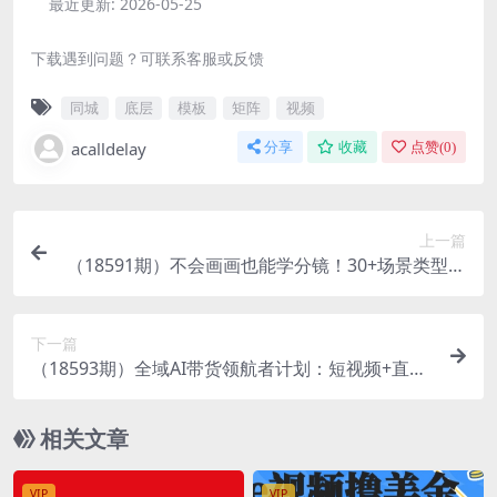
最近更新:
2026-05-25
下载遇到问题？可联系客服或反馈
同城
底层
模板
矩阵
视频
acalldelay
分享
收藏
点赞(
0
)
上一篇
（18591期）不会画画也能学分镜！30+场景类型实
战拆解：约会戏打斗戏枪战戏恐怖戏全覆盖
下一篇
（18593期）全域AI带货领航者计划：短视频+直播
+多平台矩阵，三大阶段从起号变现到长效经营
相关文章
VIP
VIP