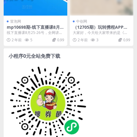
冒泡网
中创网
mp10698期-线下直播课8月2
（12705期）玩转携程APP，
5-26号，全网讲直播最干的，
新玩法，每天简单操作15分
线下直播课8月25-26号，全网讲直
大家好，今天给大家带来的是《玩
线下课视频3小时
钟，收益可观
播最干的，线下课视频3小时 课程
转携程APP，每天简单操作十五分
2 年前
5
0.99
2 年前
3
0.99
内容 IP产...
钟,单号月入150...
小程序0元全站免费下载