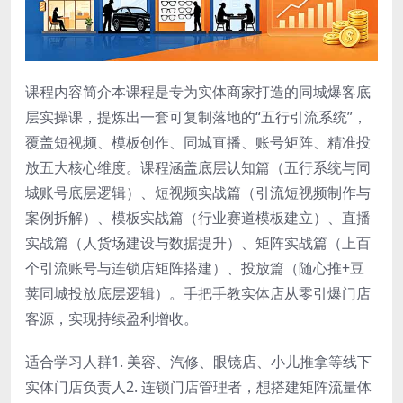
课程内容简介本课程是专为实体商家打造的同城爆客底
层实操课，提炼出一套可复制落地的“五行引流系统”，
覆盖短视频、模板创作、同城直播、账号矩阵、精准投
放五大核心维度。课程涵盖底层认知篇（五行系统与同
城账号底层逻辑）、短视频实战篇（引流短视频制作与
案例拆解）、模板实战篇（行业赛道模板建立）、直播
实战篇（人货场建设与数据提升）、矩阵实战篇（上百
个引流账号与连锁店矩阵搭建）、投放篇（随心推+豆
荚同城投放底层逻辑）。手把手教实体店从零引爆门店
客源，实现持续盈利增收。
适合学习人群1. 美容、汽修、眼镜店、小儿推拿等线下
实体门店负责人2. 连锁门店管理者，想搭建矩阵流量体