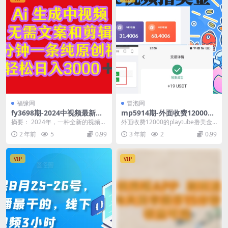
福缘网
冒泡网
fy3698期-2024中视频最新批
mp5914期-外面收费12000的
量玩法，无需文案和剪辑，五
playtube撸美金项目，单日收
摘要： 2024年，一种全新的视频制
外面收费12000的playtube撸美金
分钟一条纯原创视频，轻松日
益30美金+工作室可批量搞
作方法引起了广泛关注。这种方法
项目，单日收益30美金+工作室可
2 年前
5
0.99
3 年前
2
0.99
入3000+
不需要撰写文案...
批量搞...
VIP
VIP