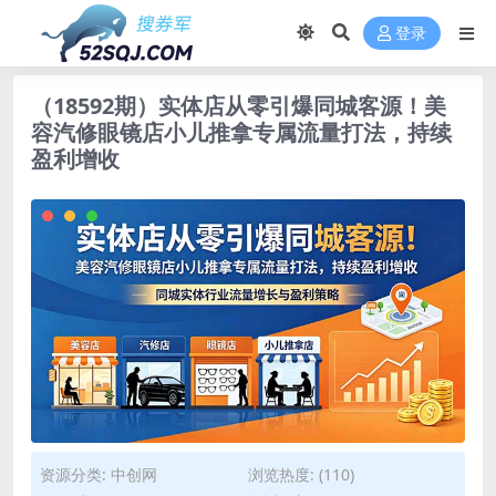
登录
（18592期）实体店从零引爆同城客源！美
容汽修眼镜店小儿推拿专属流量打法，持续
盈利增收
资源分类:
中创网
浏览热度: (110)