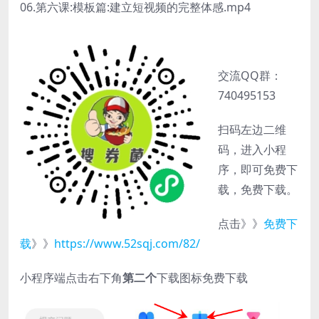
06.第六课:模板篇:建立短视频的完整体感.mp4
交流QQ群：
740495153
扫码左边二维
码，进入小程
序，即可免费下
载，免费下载。
点击》》
免费下
载
》》
https://www.52sqj.com/82/
小程序端点击右下角
第二个
下载图标免费下载