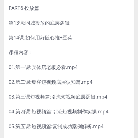
PART6·投放篇
第13课:同城投放的底层逻辑
第14课:如何用好随心推+豆荚
课程内容：
01.第一课:实体店老板必看.mp4
02.第二课:爆客短视频底层认知篇.mp4
03.第三课短视频篇:引流短视频底层逻辑.mp4
04.第四课:短视频篇:引流短视频制作实操.mp4
05.第五课:短视频篇:复制成功案例解析.mp4