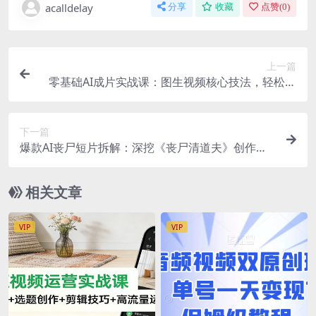
acalldelay
分享
收藏
点赞(
0
)
上一篇
零基础AI成片实战课：图生视频核心技法，轻松制
作跳舞、漫剧、短剧多款热门短视频
下一篇
爆款AI丧尸短片拆解：深挖《丧尸清道夫》创作逻
辑，复刻玩法快速打造高品质AI影视短片
相关文章
VIP
VIP