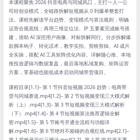
本课程聚焦 2026 抖音电商与同城风口，主打一人一公
司轻创业模式，全链路拆解短视频从 0 到爆单整套打
法。课程先解读平台趋势、变现模式与算法规则，明确
运营合规底线；再用三维定位法、IP 五要素完成账号搭
建，借助 AI 深挖用户画像、对标拆解同行。分步拆解爆
款脚本钩子、转化话术，教学实拍、剪映剪辑、AI 成片
全实操，搭配 AI 工具矩阵优化内容。详解随心推、本地
推投放逻辑与数据复盘，最后落地私域复购、矩阵运营
方案，零基础也能低成本启动同城带货项目。
课程目录[1.1]– 第 1 节抖音短视频 2026 趋势：电商带
货与同城赛道.mp4[1.2]– 第 2 节短视频变现三大模式解
析（上）.mp4[1.3]– 第 3 节短视频变现三大模式解析
（下）.mp4[1.4]– 第 4 节短视频算法推荐逻辑全解
密.mp4[1.5]– 第 5 节账号开通全流程与功能详
解.mp4[1.6]– 第 6 节绝对不能碰的合规红线.mp4[2.1]–
第 1 节账号定位三维法.mp4[2.2]– 第 2 节 IP 打造五要