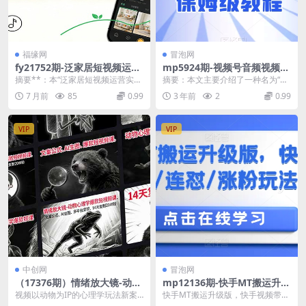
福缘网
冒泡网
fy21752期-泛家居短视频运营
mp5924期-视频号音频视频双
实战课：账号搭建打标+选题
原创玩法，条条爆款，单号一
摘要**：本“泛家居短视频运营实战
摘要：本文主要介绍了一种名为“视
创作+剪辑技巧+高流量运营逻
天变现1000+，保姆级教程
课”针对零基础学员，聚焦起号运营
频号音频视频双原创玩法”的全新策
7 月前
85
0.99
3 年前
2
0.99
辑
核心痛点，系统...
略，该文章摘要：...
VIP
VIP
中创网
冒泡网
（17376期）情绪放大镜-动物
mp12136期-快手MT搬运升级
心理学爆款短视频课，文案公
版，快手视频带货/连怼/涨粉
视频以动物为IP的心理学玩法新案
快手MT搬运升级版，快手视频带
式、AI生图、多平台变现，14
玩法拆解
例，特别有意思 博主账号从起号到
货/连怼/涨粉玩法拆解 这个技巧适