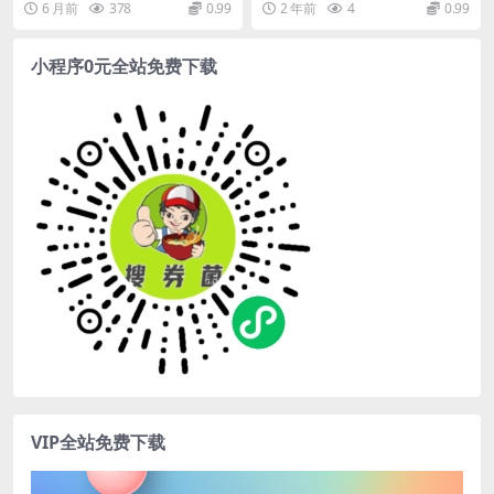
6 月前
378
0.99
2 年前
4
0.99
天复制20W粉
现在半个月不到，...
用于带货、连怼、...
小程序0元全站免费下载
VIP全站免费下载