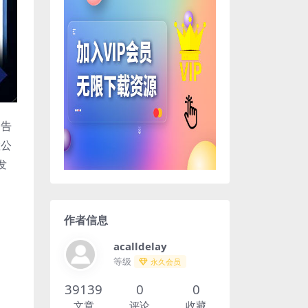
。告
置公
发
作者信息
acalldelay
等级
永久会员
39139
0
0
文章
评论
收藏