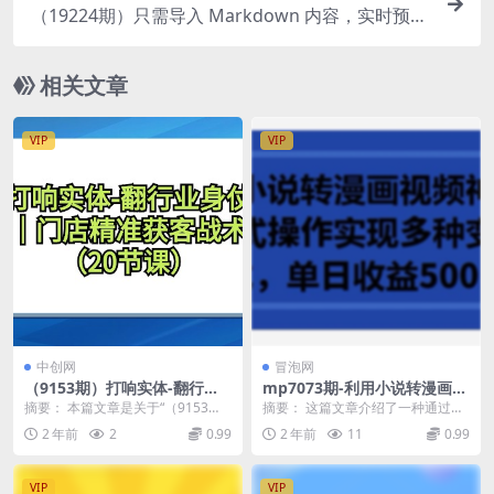
（19224期）只需导入 Markdown 内容，实时预览
一键导出专业 PDF！轻松解决AI生成内容排版问题
Presto
相关文章
VIP
VIP
中创网
冒泡网
（9153期）打响实体-翻行业
mp7073期-利用小说转漫画视
身仗，​工厂｜门店精准获客战
频神器，傻瓜式操作实现多种
摘要： 本篇文章是关于“（9153
摘要： 这篇文章介绍了一种通过将
术体系（20节课）
变现方式，单日收益500+
期）打响实体-翻行业身仗，工厂｜
小说转换成漫画视频来实现盈利的
2 年前
2
0.99
2 年前
11
0.99
门店精准获客战...
项目。项目的核心在...
VIP
VIP