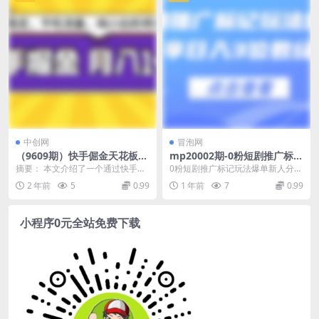
中创网
冒泡网
（9609期）快手倔金天花板，
mp20002期-0粉短剧推广标记
小白也能轻松月入1w+
玩法爆单新人分享日入3位数
摘要： 本文介绍了一个通过快手平
0粉短剧推广标记玩法爆单新人分享
经验
台实现月入1万以上的项目。该项目
日入3位数经验 今天把短剧爆单的
2 年前
5
0.99
1 年前
7
0.99
的显著优点包括无...
全流程毫无保留的...
小程序0元全站免费下载