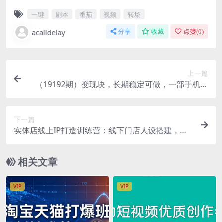
一键
剧本
番茄
视频
转场
acalldelay
分享
收藏
点赞(
0
)
上一篇
（19192期）变现块，长期稳定可做，一部手机轻
松日入500+，这才是真正的可落地项目！
下一篇
实体店线上IP打造训练营：线下门店人设搭建，全
域内容引流拓客变现
相关文章
VIP
VIP