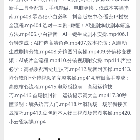
新手工具全配置，手机能做、电脑更快，低成本实操指
南.mp403.零基础小白必学，抖音版权中心·番茄IP授权
全流程.mp404.选对一本剧=赚翻！AI漫剧爆款剧本筛选
方法.mp405.小白福音：AI一键生成剧本实操.mp406.1
分钟速成：AI打造高清角色.mp407.效率拉满：AI自动
生成剧情分镜.mp408.分镜图附实操.mp409.分镜秒变视
频：AI成片全流程.mp410.分镜视频附实操.mp411.声控
必学：高品质配音处理技巧.mp412.配音附实操.mp413.
附分镜图+分镜视频的完整实操.mp414.剪辑高手养成：
高效核心流程.mp415.电影感拉满：高级运镜技
巧.mp416.首尾帧封神：运镜提示词大全.mp417.30秒
懂景别：镜头语言入门.mp418.丝滑转场：场景衔接实
战技巧.mp419.豆包剧本人物三视图场景图实操.mp420.
小云雀实操.mp4