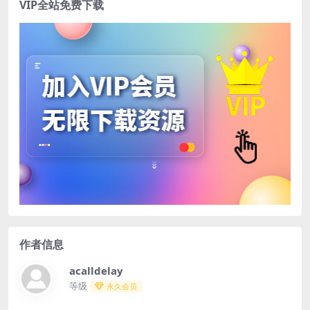
VIP全站免费下载
作者信息
acalldelay
等级
永久会员