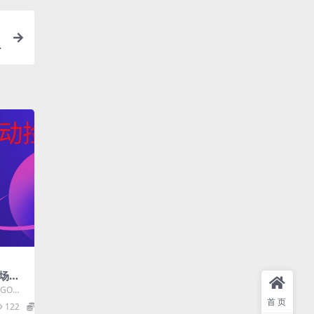
市场全
手机
GO游
见结
庞大玩
首页
122
0.99
入1W