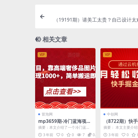
（19191期）请美工太贵？自己设计太
键直出电商详情页+产品视频，零基础做
效
相关文章
VIP
VIP
冒泡网
中创网
mp3659期-冷门蓝海项
（8722期）快
目，靠高端奢侈品图片，
目，全网独家技
摘要：本文介绍了一个冷门蓝海
摘要： 本文主要介
也能单日变现1000+，简
手机，一个月收益
项目，即通过高端奢侈品图片实
项目，这是一种全网
3 年前
0
0
7
0.99
3 年前
0
现单日变现1000+。该...
只需一台手机和一个月的
单搬运即可【揭秘】(揭秘
+，简单暴利