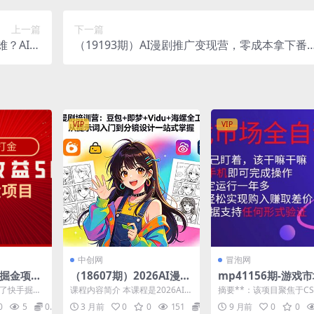
上一篇
下一篇
难？AI一
（19193期）AI漫剧推广变现营，零成本拿下番
出专业级
茄小说官方授权，AI一键生成剧本分镜批量做爆
果 (更新)
款推文视频
VIP
VIP
中创网
冒泡网
手掘金项
（18607期）2026AI漫剧
mp41156期-游戏
术，一台
培训营：豆包+即梦+Vidu
自动捡漏，只需单部
绍了快手掘金
课程内容简介 本课程是2026AI漫
摘要**：该项目聚焦于CS
5000
+海螺全工具教学，从提示
即可，当天操作当天
独家技术，
剧培训营，系统讲解AI漫剧从入
戏饰品交易平台，依托其
0
5
0.99
3 月前
0
0
151
0.99
9 月前
0
0
...
门到成片的完整...
家基础与活跃交易环境...
词入门到分镜设计一站式
果。新手小白轻松月