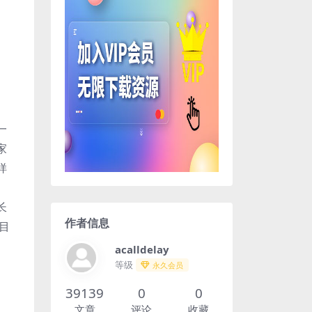
一
家
样
的
长
作者信息
目
acalldelay
等级
永久会员
39139
0
0
文章
评论
收藏