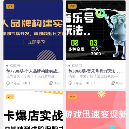
VIP
VIP
福缘网
福缘网
fy7738期-个人品牌构建实战
fy3866期-音乐号暴力玩法，
课：从互联网规律到气质开
疯狂涨粉，多种变现，日入20
该内容为一个关于个人品牌构建的
摘要： 本文介绍了通过短视频平台
发，再到商业化之路，全程解
00＋
三天课程大纲。第一天主要讲解个
和创作者分成计划实现收益的方
2 年前
15
0.99
2 年前
10
0.99
析
人品牌构建的基础，包...
法。作者强调，成功的...
VIP
VIP