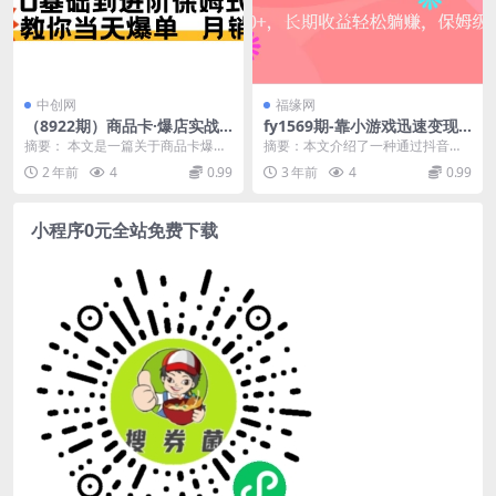
中创网
福缘网
（8922期）商品卡·爆店实战
fy1569期-靠小游戏迅速变现
教学，0基础到进阶保姆式讲
新玩法，日入500+，长期收益
摘要： 本文是一篇关于商品卡爆店
摘要：本文介绍了一种通过抖音游
解，教你当天爆单 月销百万
轻松躺赚，保姆级教学。(保姆
实战教学的文章，主要针对0基础的
戏发行人计划，发布与小游戏相关
2 年前
4
0.99
3 年前
4
0.99
级教学如何利用抖音游戏发行
读者进行保姆式讲...
的内容来获取收益的新...
人计划轻松躺赚)
小程序0元全站免费下载