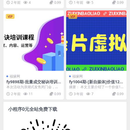
2 年前
4
0.99
1 年前
5
0.99
加粉丝数量的策略，...
即可不用营业执照0...
VIP
VIP
福缘网
福缘网
fy9898期-批量成交秘诀培训
fy1004期-[新自媒体]价值128
课程，策划、招商、品宣、内
0的蓝海纪录片虚拟项目，保
本次活动为浪潮式发售闭门会，涵
摘要： 本文主要介绍了一个价值12
容、运营等
姆级教学，轻松日入600+(掌
盖了从策划、招商、品宣、内容设
80元的蓝海纪录片虚拟项目，该项
2 年前
11
0.99
3 年前
7
0.99
握蓝海纪录片虚拟项目，轻松
计、运营、素材准备、...
目以保姆级教学...
实现日入600+)
小程序0元全站免费下载