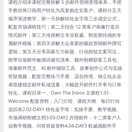
课程介绍本课程完整拆解 5 步邮件营销变现体系，手把
手教你将订阅用户转化为高复购忠实客户。课程分五天
循序渐进教学，第一天拆解转化金字塔三步成交公式，
配套市场调研技巧；第二天结合 12 类客户画像打造共
情式邮件；第三天传授树立专业权威、制造期待感的专
属邮件模板；第四天讲解大众喜爱的爆款营销邮件撰写
逻辑；第五天分享高吸引力标题、行动按钮文案写法，
附带垃圾邮件敏感词避坑清单。额外附赠获客工具包、
海量邮件范文、AI 邮件辅助工具、故事创作公式与实操
答疑视频，配套完整练习手册，适合跨境、独立站从业
者搭建稳定邮件私域流量，大幅提升邮件打开率与订单
转化。课程目录一、Own The Inbox 主课程1.01-
Welcome 配套资料：入门介绍、课程大纲、每日行动
追踪表2.02-DAY1 转化金字塔：实操手册、教学视频、
市场调研附赠文档3.03-DAY2 共情邮件：十二类客户人
设教学视频、问答答疑资料4.04-DAY3 权威感邮件手