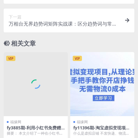
物流结算退税完整实操
下一篇
万相台无界趋势词矩阵实战课：区分趋势词与常规
关键词，标品非标品选词投放教学
相关文章
VIP
VIP
福缘网
福缘网
fy3885期-利用小红书免费赠
fy11396期-淘宝虚拟变现项
书引流玩法：轻松涨粉500+，
目，从理论到实操，手把手教
摘要： 本文介绍了一种在小红书平
什么是虚拟店铺 不发快递、物流没
月入过万【视频教程】
你开店挣钱，无需物流0成本
台上通过免费赠书来吸引流量和增
有实物、买家购买后发送下载链接