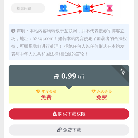
声明：本站内容均转载于互联网，并不代表搜券军博客立
场，地址：52sqj.com！如若本站内容侵犯了原著者的合法权
益，可联系我们进行处理！ 拒绝任何人以任何形式在本站发
表与中华人民共和国法律相抵触的言论！
下载
0.99
R币
年度会员
永久会员
免费
免费
购买下载权限
免费下载