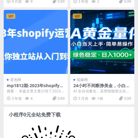
4 月前
9
0.99
3 年前
2
0.99
量破局必修课——商家必学”掌
课时细致讲解探险视频...
握短视频营销新策略，助力商
家业绩飞跃。)
VIP
VIP
冒泡网
福缘网
mp1812期-2023年shopify运
24小时不间断挣美金，小白当
营课，7天让你独立站从入门
天上手，简单易操作，绿色稳
摘要： 本篇文章主要介绍了2023年
AI 全自动量化，采用智能算法实时
到精通（价值1980元）(掌握S
定，日入1000+
Shopify运营课程的内容和结构。该
分析行情，全自动执行策略，24 小
3 年前
4
0.99
5 月前
146
0.99
hopify运营技巧，从入门到精
课程旨...
时不间断运行...
通)
小程序0元全站免费下载