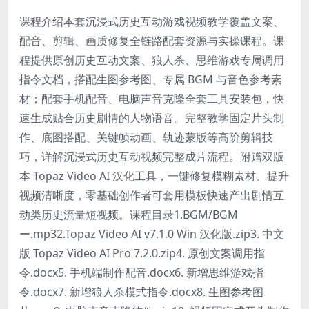
课程介绍本套沉浸式历史互动游戏视频教学覆盖文案、
配音、剪辑、画质修复全链路配套资源与实操课程。课
程提供原创历史互动文案、狼人杀、思维游戏专属调用
指令文档，搭配生图参考图、专属 BGM 与音色参考素
材；配套手机配音、电脑声音克隆全套工具安装包，快
速生成贴合历史剧情的人物语音。完整教学固定片头制
作、底图搭配、关键帧动画、轨迹蒙版等高阶剪辑技
巧，详解沉浸式历史互动视频完整成片流程。附赠双版
本 Topaz Video AI 汉化工具，一键修复模糊素材、提升
视频清晰度，零基础创作者可套用模板快速产出剧情互
动类历史流量短视频。课程目录1.BGM/BGM
ー.mp32.Topaz Video AI v7.1.0 Win 汉化版.zip3. 中文
版 Topaz Video AI Pro 7.2.0.zip4. 原创文案调用指
令.docx5. 手机端制作配音.docx6. 新增思维游戏指
令.docx7. 新增狼人杀模式指令.docx8. 生图参考图