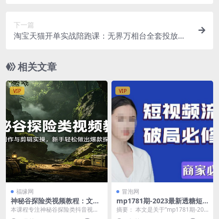
建，OpenClaw对接飞书实现办公提效
下一篇
淘宝天猫开单实战陪跑课：无界万相台全套投放，1
4天新品起爆大促冲量全流程
相关文章
VIP
VIP
福缘网
冒泡网
神秘谷探险类视频教程：文案
mp1781期-2023最新透糖短
创作与剪辑实操，新手轻松做
视频流量破局必修课——商家
本课程专注神秘谷探险类抖音视频
摘要： 本文是关于”mp1781期-202
出爆款探险视频
必学(“2023最新透糖短视频流
制作，全程实操教学。课程分多个
3最新透糖短视频流量破局必...