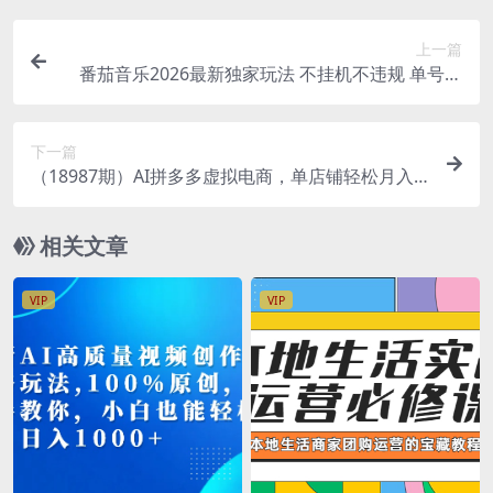
上一篇
番茄音乐2026最新独家玩法 不挂机不违规 单号实
测落地日收200+
下一篇
（18987期）AI拼多多虚拟电商，单店铺轻松月入1
W+，可多店铺矩阵
相关文章
VIP
VIP