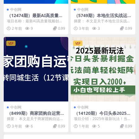
中创网
中创网
（12474期）最新AI高质量视
（5749期）本地生活实战运营
频创作新思路玩法,100%原创,
必修课，本地生活商家-团购运
项目名称：最新AI高质量视频创作
摘要： 本文是关于本地生活实战运
手把手教你,小白也能轻松上…
营的宝藏教程(全面解析本地生
新思路玩法，100%原创，手把手教
营的宝藏教程，主要涵盖了本地生
2 年前
9
0.99
3 年前
3
0.99
活实战运营策略与技巧)
你，小白也能轻...
活代运营市场报价参...
VIP
VIP
中创网
中创网
（8499期）商家团购自运营-
（14120期）今日头条2025最
玩转同城生活（12节课）
新玩法，思路简单，复制粘
摘要： 本文是关于商家团购自运营
项目介绍：2025年最新玩法！当下
贴，轻松实现矩阵日入2000+
的12节课内容，主要涵盖了商家团
最火！简单零成本！0粉丝照样有收
3 年前
6
0.99
1 年前
5
0.99
购运营的正确SO...
益，复制粘贴即...