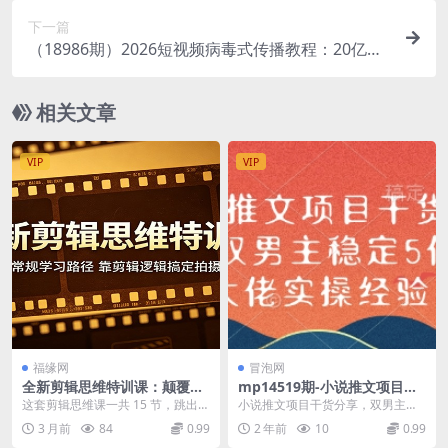
下一篇
（18986期）2026短视频病毒式传播教程：20亿
+曝光已验证框架，病毒式传播+AI内容+付费广告
相关文章
VIP
VIP
福缘网
冒泡网
全新剪辑思维特训课：颠覆常
mp14519期-小说推文项目干
规学习路径，靠剪辑逻辑搞定
货分享，双男主稳定5位数大
这套剪辑思维课一共 15 节，跳出传
小说推文项目干货分享，双男主稳
拍摄创作
佬实操经验
统先学拍摄再学剪辑的老旧模式，
定5位数大佬实操经验 想必很多人
3 月前
84
0.99
2 年前
10
0.99
采用剪辑思维反...
都听说过小说推文，...