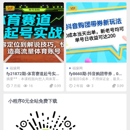
VIP
VIP
福缘网
福缘网
fy21872期-体育赛道起号实战
fy8660期-抖音购团带券，0成
课：从内容定位到解说技巧，
本当天出单，新老号均可，单
摘要**：本课程面向想入局体育赛
这项目0成本，‮用不‬保证金，最关键‮
快速打造高流量体育账号
号日收益可达200
道的短视频创作者，聚焦体育账号
没的&...
7 月前
16
0.99
2 年前
3
0.99
从0到1的起号全流...
小程序0元全站免费下载