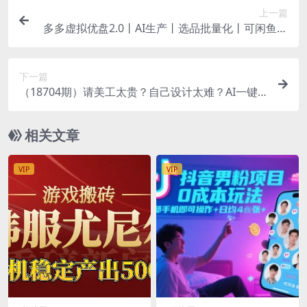
上一篇
多多虚拟优盘2.0丨AI生产丨选品批量化丨可闲鱼操
作，选品无脑，懒人可做，出单概率更高
下一篇
（18704期）请美工太贵？自己设计太难？AI一键
直出电商详情页+产品视频，零基础做出专业级效果
相关文章
VIP
VIP