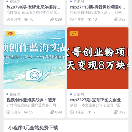
福缘网
冒泡网
fy20790期-老牌尤尼尔搬砖项
mp27113期-抖音男粉项目0成
目 新区开服 金币材料价值直
本玩法，一部手机即可操作，
老牌项目 新玩法全程脚本自动化月
抖音男粉项目0成本玩法，一部手机
线上升 可以达到月入过万的项
日均4张+，时间自由
利润10000+可无限矩阵放大小白也
即可操作，日均4张+，时间自由 项
9 月前
76
0.99
1 年前
13
0.99
目
可直接上手2...
目简介：男粉项...
VIP
VIP
福缘网
冒泡网
视频创作蓝海实战课：避开内
mp2327期-宝哥IP图文创业粉
卷红海，打造独一份作品引流
引流项目实战分享：单个账号
针对现在视频行业严重内卷、同质
摘要： 本文主要分享了宝哥IP图文
接单变现
3天涨粉1万，变现8万块钱
化严重、难涨粉难接单的现状，这
创业粉引流项目的实战经验。该项
3 月前
59
0.99
3 年前
5
0.99
（图文教程）【揭秘】(揭秘宝
套蓝海实战课专门教避...
目是一个适合小白...
哥IP图文创业粉引流项目小白
也能月入过万)
小程序0元全站免费下载