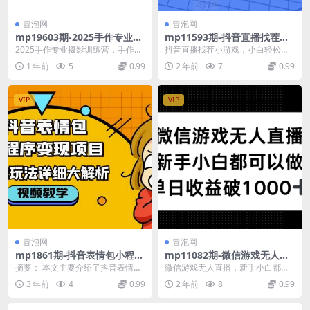
冒泡网
冒泡网
mp19603期-2025手作专业摄
mp11593期-抖音直播找茬小
影训练营，手作摄影的艺术之
游戏，小白轻松日入1k，需要
2025手作专业摄影训练营，手作摄
抖音直播找茬小游戏，小白轻松日
旅
真人讲解，保姆级教学，跟着
影的艺术之旅 课程内容： 1、2025
入1k，需要真人讲解，保姆级教
1 年前
5
0.99
2 年前
7
0.99
学，轻松落地
五期课程...
学，跟着学，轻松落地...
VIP
VIP
冒泡网
冒泡网
mp1861期-抖音表情包小程序
mp11082期-微信游戏无人直
变现项目，一条龙玩法详细大
播，新手小白都可以做，单日
摘要： 本文主要介绍了抖音表情包
微信游戏无人直播，新手小白都可
解析，视频版学习！(抖音表情
收益破1k
小程序变现项目，详细解析了从起
以做，单日收益破1k【揭秘】 官方
3 年前
4
0.99
2 年前
8
0.99
包小程序变现项目详解从起号
号流程到变现方法的...
的正规任务，真实...
到变现的一条龙玩法)