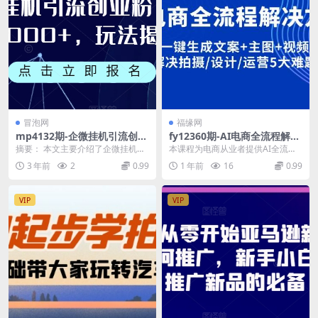
冒泡网
福缘网
mp4132期-企微挂机引流创业
fy12360期-AI电商全流程解决
粉，日引1000+，玩法揭秘(揭
方案,一键生成文案+主图+视
摘要： 本文主要介绍了企微挂机引
本课程为电商从业者提供AI全流程
秘企微挂机引流创业粉的高效
频,解决拍摄/设计/运营5大难
流创业粉的玩法，并详细阐述了其
解决方案，涵盖ChatGPT注册、AI
3 年前
2
0.99
1 年前
16
0.99
策略与实操技巧)
题
日引1000+的效...
绘图工具（...
VIP
VIP