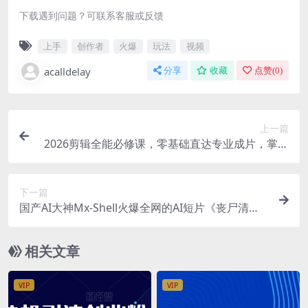
下载遇到问题？可联系客服或反馈
上手
创作者
火爆
玩法
视频
acalldelay
分享
收藏
点赞(
0
)
上一篇
2026剪辑全能必修课，零基础直达专业成片，掌握
高阶剪辑技法，提升作品质感解锁接单增收
下一篇
国产AI大神Mx-Shell火爆全网的AI短片《丧尸清道
夫》直播教学回放+提示词
相关文章
VIP
VIP