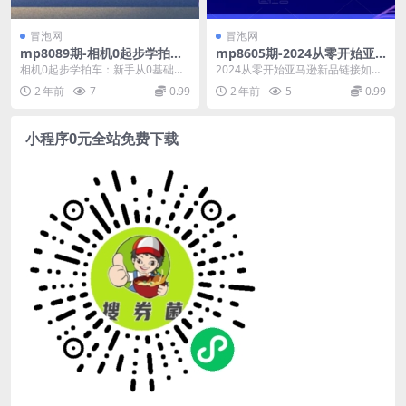
冒泡网
冒泡网
mp8089期-相机0起步学拍
mp8605期-2024从零开始亚
车：新手从0基础带大家玩转
马逊新品链接如何推广，新手
相机0起步学拍车：新手从0基础带
2024从零开始亚马逊新品链接如何
汽车摄影(18节课)
小白快速推广新品的必备
大家玩转汽车摄影(18节课) 课程目
推广，新手小白快速推广新品的必
2 年前
7
0.99
2 年前
5
0.99
录 01.0...
备 课程内容： ...
小程序0元全站免费下载