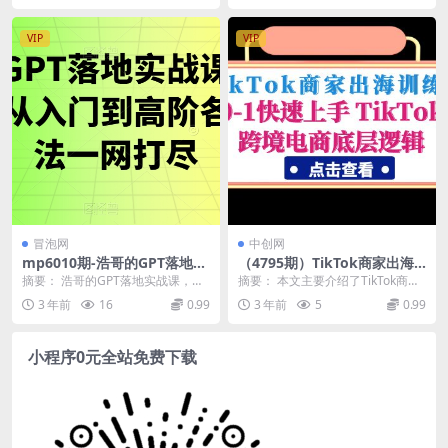
货源最新暴力玩法详解，单店
铺轻松日赚千元)
VIP
VIP
冒泡网
中创网
mp6010期-浩哥的GPT落地实
（4795期）TikTok商家出海
战课，主攻GPT，从入门到高
训练营：0-1快速上手 TikTok
摘要： 浩哥的GPT落地实战课，主
摘要： 本文主要介绍了TikTok商家
阶各种高端法一网打尽
跨境电商底层逻辑(无中创水
攻GPT，从入门到高阶各种高端法
出海训练营的内容，该训练营旨在
3 年前
16
0.99
3 年前
5
0.99
印)(TikTok商家出海训练营掌
一网打尽。课程...
帮助商家快速...
握跨境电商底层逻辑，助力商
家快速成长)
小程序0元全站免费下载