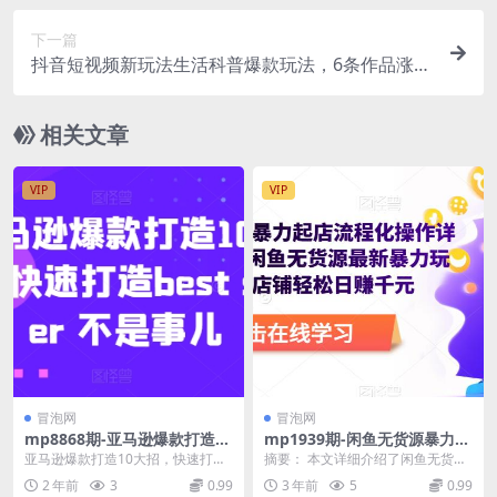
下一篇
抖音短视频新玩法生活科普爆款玩法，6条作品涨粉
3.7W，流量火爆起号快，小白直接上手操作，可撸
创作者伙伴计划
相关文章
VIP
VIP
冒泡网
冒泡网
mp8868期-亚马逊爆款打造10
mp1939期-闲鱼无货源暴力起
大招，快速打造best seller 不
店流程化操作详解，2023闲鱼
亚马逊爆款打造10大招，快速打造
摘要： 本文详细介绍了闲鱼无货源
是事儿
无货源最新暴力玩法，单店铺
best seller 不是事儿 课程内容：
暴力起店的流程化操作，包括做电
2 年前
3
0.99
3 年前
5
0.99
轻松日赚千元(2023年闲鱼无
1...
商的底层逻辑、无货...