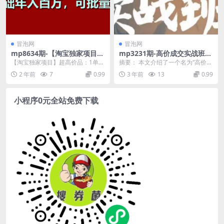
冒泡网
冒泡网
mp8634期-【淘宝独家项目】
mp3231期-高价成交实战班，
超高价品：1单稳赚1k多，0基
助你不销而销，实现高价成交
【淘宝独家项目】超高价品：1单稳
摘要： 本文介绍了一个名为“高价成
础年入百W，可批量放大
(掌握高价成交秘诀，助你不销
赚1k多，0基础年入百W，可批量放
交实战班”的课程，旨在帮助学员实
2 年前
7
0.99
3 年前
13
0.99
而销)
大【揭秘】 项...
现不销而销，实...
小程序0元全站免费下载