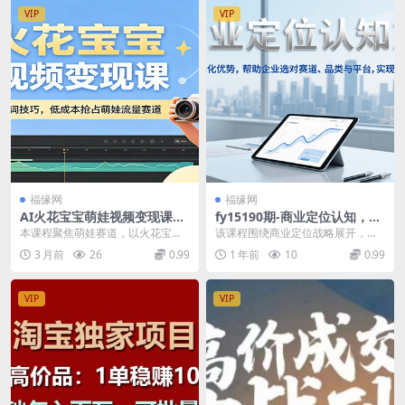
VIP
VIP
福缘网
福缘网
AI火花宝宝萌娃视频变现课：
fy15190期-商业定位认知，建
AI视频制作+提示词技巧，低
立差异化优势，帮助企业选对
本课程聚焦萌娃赛道，以火花宝宝
该课程围绕商业定位战略展开，系
成本抢占萌娃流量赛道
赛道、品类与平台，实现竞争
为核心案例，专为零基础自媒体新
统讲解如何在用户心智中建立差异
3 月前
26
0.99
1 年前
10
0.99
突围
手打造 AI 视频制...
化优势，涵盖行业分析...
VIP
VIP