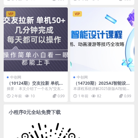
(“图文去重搬运”一种高效的抖
最近这个幽...
法主要是将抖音...
音到小红书推广引流方法)
VIP
VIP
中创网
中创网
（10124期）交友拉新 单机50
（14720期）2025AI智能设计
操作简单 每天都可以做 轻松
课程，文生图、图生图、动画
摘要： 本文介绍了一个名为“交友拉
本课程系统讲解2025新版AI智能设
上手
漫游等技巧全攻略
新 单机50”的项目，它以简单易操
计全流程解决方案，涵盖AI工具部
2 年前
10
0.99
1 年前
82
0.99
作和每天可执...
署（Bizy...
小程序0元全站免费下载