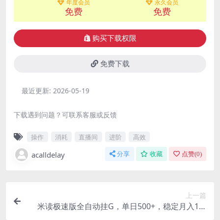
年度会员
永久会员
免费
免费
购买下载权限
免费下载
最近更新:
2026-05-19
下载遇到问题？可联系客服或反馈
操作
消耗
直播间
进阶
高效
acalldelay
分享
收藏
点赞(
0
)
上一篇
米读极速版全自动挂G，单日500+，稳定月入1W
+，零基础手把手教程（已实测30天稳定提现）