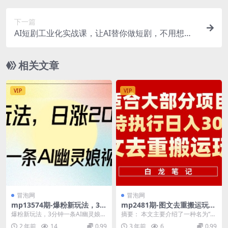
下一篇
AI短剧工业化实战课，让AI替你做短剧，不用想不
用写不用拍，搭建可量产的AI短剧制作团队
相关文章
VIP
VIP
冒泡网
冒泡网
mp13574期-爆粉新玩法，3分
mp2481期-图文去重搬运玩
钟一条AI幽灵娘视频，日涨20
法，坚持执行日入300+，适合
爆粉新玩法，3分钟一条AI幽灵娘视
摘要： 本文主要介绍了一种名为“图
00粉丝，多种变现方式
大部分项目（附带去重参数）
频，日涨2000粉丝，多种变现方式
文去重搬运”的推广引流方法。该方
2 年前
14
0.99
3 年前
6
0.99