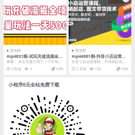
冒泡网
冒泡网
mp4831期-试玩充值流掘金项
mp44901期-抖音小店运营课
目，批量矩阵玩法一天500+
程，不动销起店、图文带货技
摘要： 本文主要介绍了一个长期稳
抖音小店运营课程，不动销起店、
【揭秘】(揭秘长期稳定的游戏
术、截流等，三频共振轻松玩
定的游戏试玩新项目——试玩充值
图文带货技术、截流等，三频共振
3 年前
3
0.99
7 月前
120
0.99
试玩新项目——试玩充值流掘
转抖店(更新26年)
流掘金。该项目利用...
轻松玩转抖店(更新2...
金)
小程序0元全站免费下载