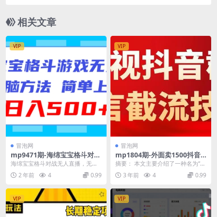
一单赚几百，可操作一辈子(探索小红书宝宝取名冷
门暴利项目，实现零成本创业与持续收益)
相关文章
VIP
VIP
冒泡网
冒泡网
mp9471期-海绵宝宝格斗对战
mp1804期-外面卖1500抖音
无人直播，无脑玩法，简单上
粉丝群无视禁言截流技术，抖
海绵宝宝格斗对战无人直播，无脑
摘要： 本文主要介绍了一种名为“抖
手，日入500+
音黑科技，直接引流，0封号
玩法，简单上手，日入500+【揭
音粉丝群无视禁言截流技术”的黑科
2 年前
4
0.99
3 年前
4
0.99
(揭秘抖音黑科技无视禁言，直
秘】 项目介绍： ...
技，该技术可以...
接引流，0封号)
VIP
VIP