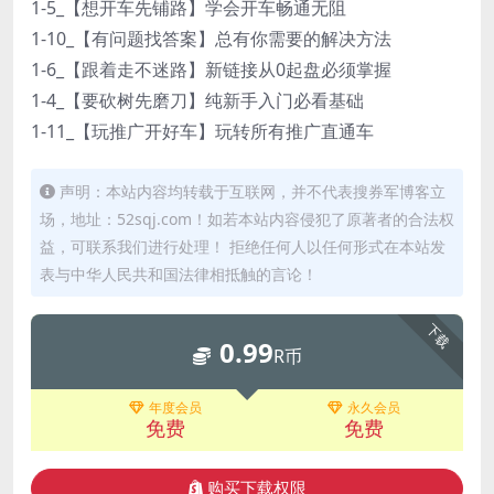
1-5_【想开车先铺路】学会开车畅通无阻
1-10_【有问题找答案】总有你需要的解决方法
1-6_【跟着走不迷路】新链接从0起盘必须掌握
1-4_【要砍树先磨刀】纯新手入门必看基础
1-11_【玩推广开好车】玩转所有推广直通车
声明：本站内容均转载于互联网，并不代表搜券军博客立
场，地址：52sqj.com！如若本站内容侵犯了原著者的合法权
益，可联系我们进行处理！ 拒绝任何人以任何形式在本站发
表与中华人民共和国法律相抵触的言论！
下载
0.99
R币
年度会员
永久会员
免费
免费
购买下载权限