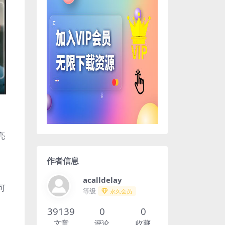
亮
作者信息
acalldelay
可
等级
永久会员
39139
0
0
文章
评论
收藏