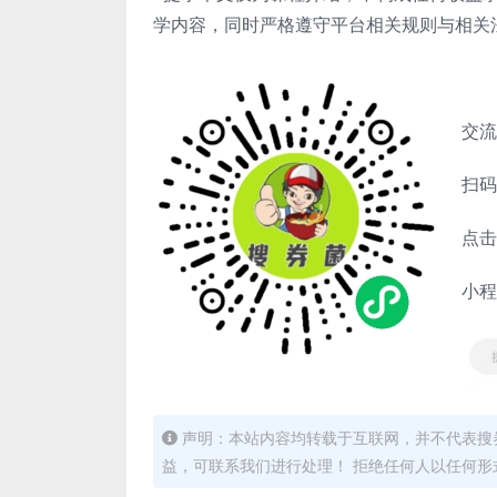
学内容，同时严格遵守平台相关规则与相关
交流
扫码
点击
小程
声明：本站内容均转载于互联网，并不代表搜券
益，可联系我们进行处理！ 拒绝任何人以任何