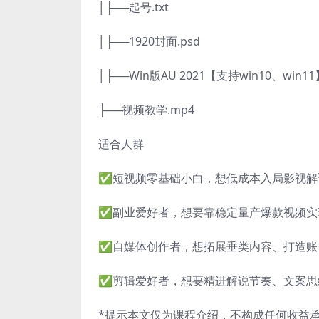
│├──起号.txt
│├──1920封面.psd
│├──Win版AU 2021【支持win10、win11】
├──视频教学.mp4
适合人群
✅短视频零基础小白，想低成本入局影视解
✅副业爱好者，想要靠稳定量产爆款视频实
✅自媒体创作者，想拓展垂类内容、打造账
✅剪辑爱好者，想要精进解说节奏、文案思
*提示本文仅为课程介绍，不构成任何收益