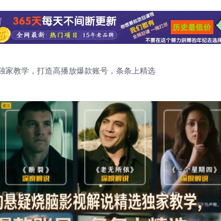
选独家教学，打造高播放爆款账号，条条上精选