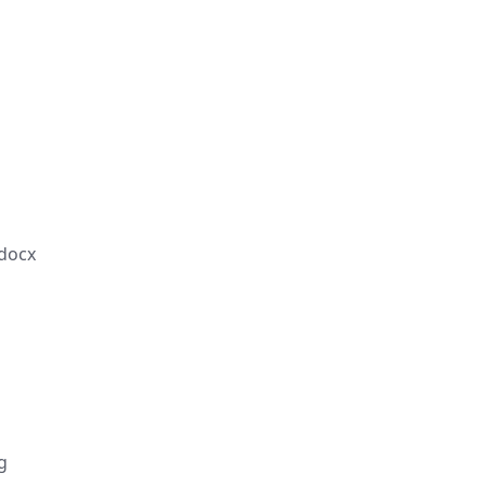
ocx
g