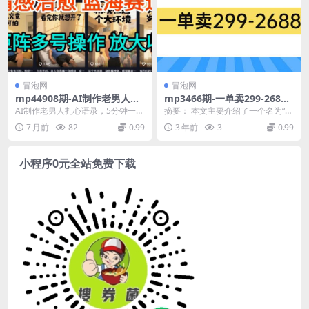
冒泡网
冒泡网
mp44908期-AI制作老男人扎
mp3466期-一单卖299-268
心语录，5分钟一条，操作简
8，一个靠复购就可以月入6k
AI制作老男人扎心语录，5分钟一
摘要： 本文主要介绍了一个名为“一
单，流量非常大，保姆级教程
的暴利项目【揭秘】(揭秘月入
条，操作简单，流量非常大，保姆
单卖299-2688，一个靠复购就可以
7 月前
82
0.99
3 年前
3
0.99
百万的暴利项目及引流方法)
级教程 项目简介：...
月入6k...
小程序0元全站免费下载