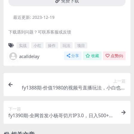
免费下载
最近更新:
2023-12-19
下载遇到问题？可联系客服或反馈
实战
小红
操作
玩法
项目
acalldelay
分享
收藏
点赞(
0
)
上一篇
fy1388期-价值1980的视频号直播玩法，小白也可
以直接上手操作（素材+话术）(视频号直播新手指
南无需多言，直接上手操作)
下一篇
fy1390期-全网首发小杨哥切片IP3.0，日入500+，
保姆级教学，小白可做(“利用小杨哥直播切片，打
造个人IP，轻松实现日入500+”)