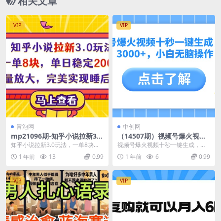
相关文章
VIP
VIP
冒泡网
中创网
mp21096期-知乎小说拉新3.0
（14507期）视频号爆火视频
玩法，一单8块，单日稳定200
十秒一键生成，日入3000+，
知乎小说拉新3.0玩法，一单8块，
视频号爆火视频十秒一键生成，日
单，可批量放大，完美实现睡
小白无脑操作
单日稳定200单，可批量放大，完
入3000+，小白无脑操作 交流Q
1 年前
13
0.99
1 年前
6
0.99
后收入!
美实现睡后收入...
Q...
VIP
VIP