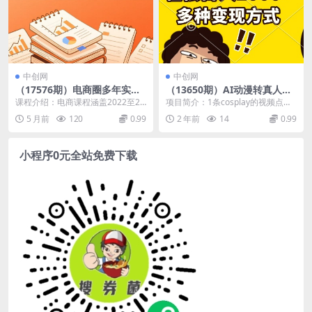
中创网
中创网
（17576期）电商圈多年实战
（13650期）AI动漫转真人，
干货-更新3月：多位资深师兄
一条视频点赞100w+，日入20
课程介绍：电商课程涵盖2022至20
项目简介：1条cosplay的视频点赞1
实战干货，覆盖全域平台，中
00+，多种变现方式
26年实战干货，汇集多位资深师兄
00万，这是个什么概念？更有甚
5 月前
120
0.99
2 年前
14
0.99
小卖家可复制的盈利指南
师姐分享，覆...
者，这还有...
小程序0元全站免费下载