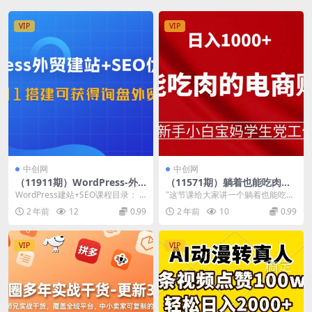
VIP
VIP
中创网
中创网
（11911期）WordPress-外
（11571期）躺着也能吃肉的
贸建站+SEO优化教程：从0到
电商赚钱项目，日入1000+，
WordPress建站+SEO课程目录： 1.
"这节课给大家讲一个躺着也能吃肉
1搭建可获得询盘外贸网站-57
适合新手小白宝妈学生党工作
域名和服务器购买2. 域名基础设...
的电商赚钱项目，日入1000+，适
2 年前
12
0.99
2 年前
10
0.99
节课
室
合新...
VIP
VIP