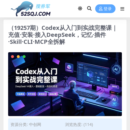
登录
（19257期）Codex从入门到实战完整课｜
充值·安装·接入DeepSeek，记忆·插件
·Skill·CLI·MCP全拆解
资源分类:
中创网
浏览热度: (114)