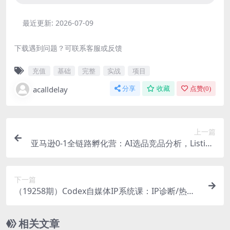
最近更新:
2026-07-09
下载遇到问题？可联系客服或反馈
充值
基础
完整
实战
项目
acalldelay
分享
收藏
点赞(
0
)
上一篇
亚马逊0-1全链路孵化营：AI选品竞品分析，Listing
广告爆款打造低成本运营
下一篇
（19258期）Codex自媒体IP系统课：IP诊断/热点
抓取/IP蒸馏 Skill，爆款复刻数字人多平台自动发布
教程
相关文章