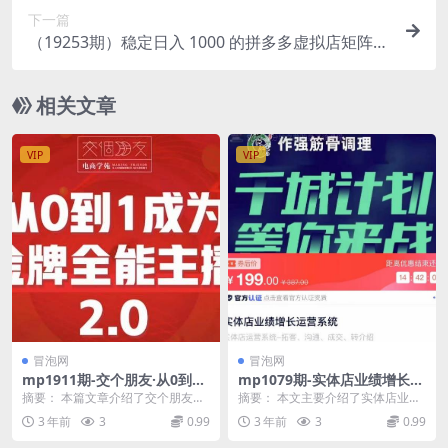
下一篇
（19253期）稳定日入 1000 的拼多多虚拟店矩阵，
全套实操教学
相关文章
VIP
VIP
冒泡网
冒泡网
mp1911期-交个朋友·从0到1
mp1079期-实体店业绩增长运
成为金牌全能主播2.0，帮助你
营系统，拓客、沟通、成交、
摘要： 本篇文章介绍了交个朋友的
摘要： 本文主要介绍了实体店业绩
再抖音赚到钱(从0到1成为金
转介绍(实体店业绩增长运营系
从0到1成为金牌全能主播2.0课程，
增长运营系统，包括拓客、沟通、
3 年前
3
0.99
3 年前
3
0.99
牌全能主播2.0助你在抖音平台
统拓客、沟通、成交、转介绍
该课程旨在帮...
成交和转介绍四个方...
实现财富增长)
全面解析)