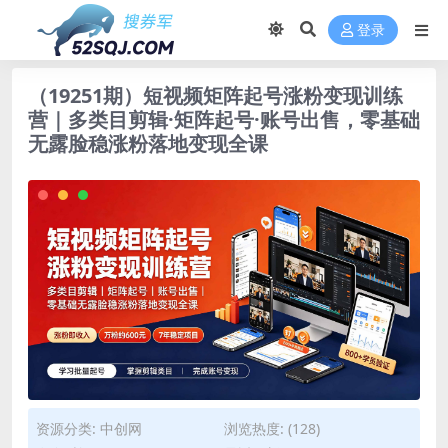
登录
（19251期）短视频矩阵起号涨粉变现训练
营｜多类目剪辑·矩阵起号·账号出售，零基础
无露脸稳涨粉落地变现全课
资源分类:
中创网
浏览热度: (128)