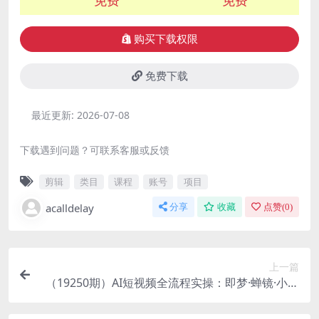
购买下载权限
免费下载
最近更新:
2026-07-08
下载遇到问题？可联系客服或反馈
剪辑
类目
课程
账号
项目
acalldelay
分享
收藏
点赞(
0
)
上一篇
（19250期）AI短视频全流程实操：即梦·蝉镜·小云
雀·豆包·Deepseek·剪映｜多工具联合实操从入门到
变现