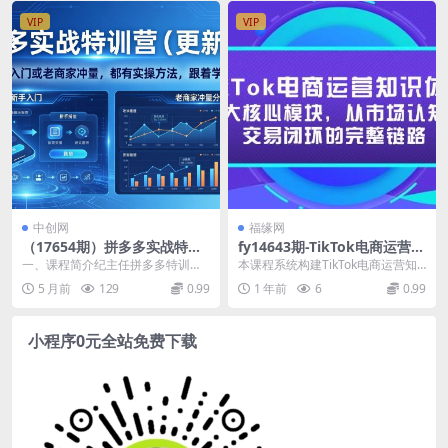
VIP
VIP
中创网
福缘网
（17654期）拼多多实战特训
fy14643期-TikTok电商运营知
营(更新3月)：不管是新手入门
识体系：四大核心模块，从市
一、课程简介纪主任拼多多特训营
本课程系统构建TikTok电商运营知
或老商家冲量，都有实操方
场认知到交易闭环的完整链路
（2026 年 3 月更新），从 2023 持
识体系，包含四大核心模块：1)行
5 月前
129
0.99
1 年前
6
0.99
法，跟着学，少走弯路
续更...
业分析模块解...
小程序0元全站免费下载