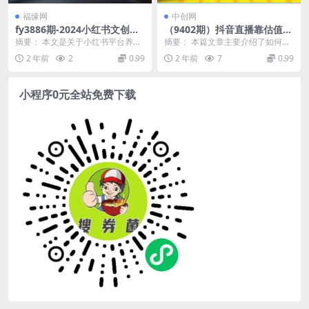
福缘网
中创网
fy3886期-2024小红书文创：
（9402期）抖音直播靠估值半
教你小红书养号和开店、抓住
小时1000+详细教学零门槛零
摘要： 本文是关于小红书平台养号
摘要： 本篇文章主要介绍了如何在
小风口 一年一百万 (9节课)
投入
和开店的教程，旨在帮助用户抓住
抖音直播中通过估值半小时内赚取1
2 年前
2
0.99
2 年前
7
0.99
小风口，实现一年内...
000+的详细教...
小程序0元全站免费下载