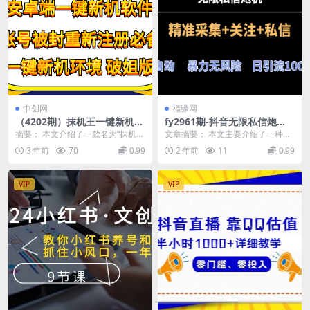
中创网
福缘网
（4202期）抹机王一键新机环
fy2961期-抖音无限私信炮
境抹机改串号做项目必备封号
机！全自动无风险引流，每天
摘要： 本文介绍了一款名为“抹机
文章摘要： 本文主要介绍了一种名
重新注册新机环境避免平台检
引流上千人！
王”的软件，该软件具有一键新机环
为\”抖音无限私信炮机 2024全网...
3 年前
70
0.99
2 年前
11
0.99
测(“抹机王”一键新机环境、抹
境、抹机改串号等...
机改串号，做项目必备工具)
VIP
VIP