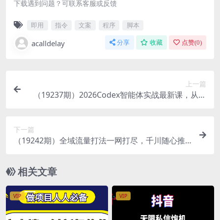
下载遇到问题？可联系客服或反馈
即用
指令
文案
程序
脚本
acalldelay
分享
收藏
点赞(
0
)
上一篇
（19237期）2026Codex智能体实战最新课，从安
装配置到智能体小镇架构，涵盖视频创作/数字人/
办公提效全技能
下一篇
（19242期）全域流量打法一网打尽，千川随心推
从基础功能到高阶投放，助你低成本高效起号稳产
相关文章
VIP
VIP