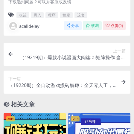
下载遇到问题？可联系客服或反馈
收益
月入
程序
稳定
这套
acalldelay
分享
收藏
点赞(
0
)
上一篇
（19219期）爆款小说漫画大阅读 ai矩阵操作 当天
可见收益 日入400+ 零门槛 高收益
下一篇
（19220期）全自动游戏搬砖躺赚：全天零人工，
日入几百元，可放大！
相关文章
VIP
VIP