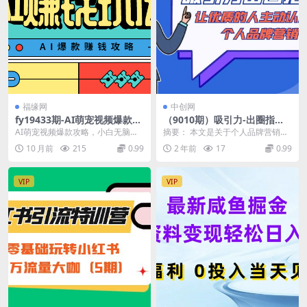
福缘网
中创网
fy19433期-AI萌宠视频爆款攻
（9010期）吸引力-出圈指南-
略，小白无脑操作，每天30分
让优质的人主动认识你-个人品
AI萌宠视频爆款攻略，小白无脑操
摘要： 本文是关于个人品牌营销的
钟，轻松上手，日入500+
牌营销（无水印-13节课）
作，每天30分钟，轻松上手，日入
系列课程，主要讲解如何提升自身
10 月前
215
0.99
2 年前
17
0.99
500+ 简单来...
吸引力，让更多的人...
VIP
VIP