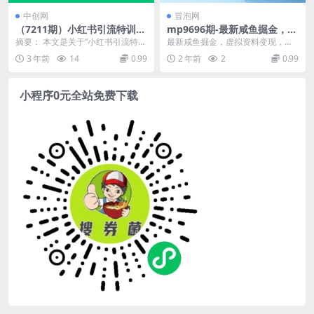
中创网
冒泡网
（7211期）小红书引流特训
mp9696期-最新咸鱼掘金，虚
营-第5期：教你零基础玩转小
拟资料变现，轻松日入400+，
摘要： 本文是关于“小红书引流特训
最新咸鱼掘金，虚拟资料变现，轻
红书，逆袭百万流量大咖(掌握
小白福利，0投入当天见收益
营-第5期”的详细介绍。课程内容主
松日入400+，小白福利，0投入当
3 年前
14
0.99
2 年前
2
0.99
小红书引流秘诀，零基础也能
要围绕零基础...
天见收益【揭秘】...
成为流量大咖)
小程序0元全站免费下载