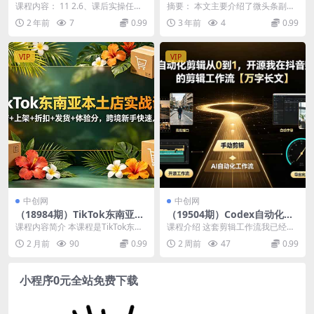
课：商品卡引流投流优化，助
练营6.0，傻瓜式写作，懒人类
课程内容： 11 2.6、课后实操任务
摘要： 本文主要介绍了微头条副业
力店铺流量暴增
副业项目(“微头条副业掘金训
与互动答疑,mp4 10 2.5、类目推
掘金训练营6.0，这是一个适合懒人
2 年前
7
0.99
3 年前
4
0.99
练营6.0傻瓜式写作，懒人类副
荐...
类副业项目的傻...
业项目”)
VIP
VIP
中创网
中创网
（18984期）TikTok东南亚本
（19504期）Codex自动化剪
土店实战课：开店+上架+折扣
辑从0到1，开源我在抖音赚了
课程内容简介 本课程是TikTok东南
课程介绍 这套剪辑工作流我已经用
+发货+体验分，跨境新手快速
5W 的剪辑工作流【万字长
亚本土店实战课，由灯塔跨境创始
了两个多月，迭代过不少于10版。
2 月前
90
0.99
2 周前
47
0.99
入局
文】
人苗苗Fre...
在文章里，我会尽...
小程序0元全站免费下载