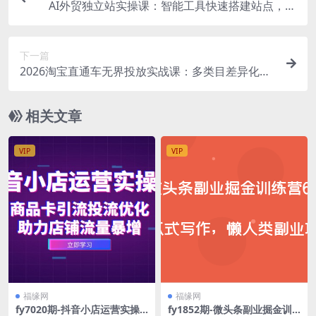
AI外贸独立站实操课：智能工具快速搭建站点，建
站与店铺运营一体化落地教程
下一篇
2026淘宝直通车无界投放实战课：多类目差异化推
广布局，关键词人群全站调车打法
相关文章
VIP
VIP
福缘网
福缘网
fy7020期-抖音小店运营实操
fy1852期-微头条副业掘金训