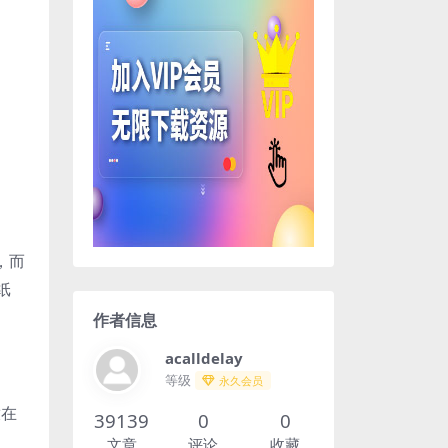
，而
纸
作者信息
acalldelay
等级
永久会员
放在
39139
0
0
文章
评论
收藏