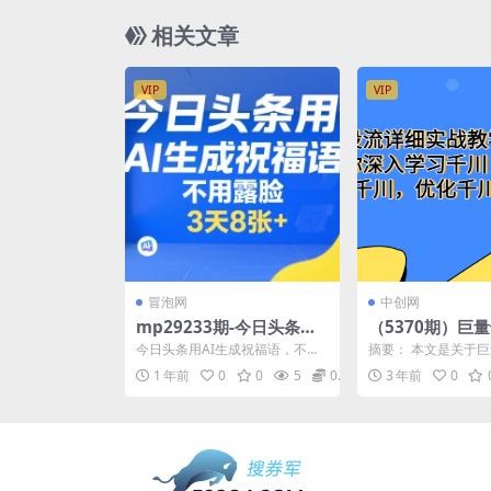
相关文章
VIP
VIP
冒泡网
中创网
mp29233期-今日头条用A
（5370期）巨
I生成祝福语，不用拍摄，
详细实战教学打
今日头条用AI生成祝福语，不用
摘要： 本文是关于
不用露脸，3天8张+
深入学习千川，
拍摄，不用露脸，3天8张+ 项目
的详细实战教学打法
1 年前
0
0
5
0.99
3 年前
0
介绍： 大家发，我...
读者深入学习和优化千川
川，优化千川(
流实战教学从入
的一站式学习指南