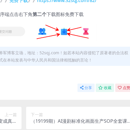
》》
免费下载
》》
https://www.52sqj.com/82/
序端点击右下角
第二个
下载图标免费下载
军博客立场，地址：52sqj.com！如若本站内容侵犯了原著者的合法权
形式在本站发表与中华人民共和国法律相抵触的言论！
分享
收藏
点赞
上一篇
下一篇
变成真金
（19199期）AI漫剧标准化画面生产SOP全套课
【原创双
程，网文选本版权剧本分镜资产全覆盖，图文生