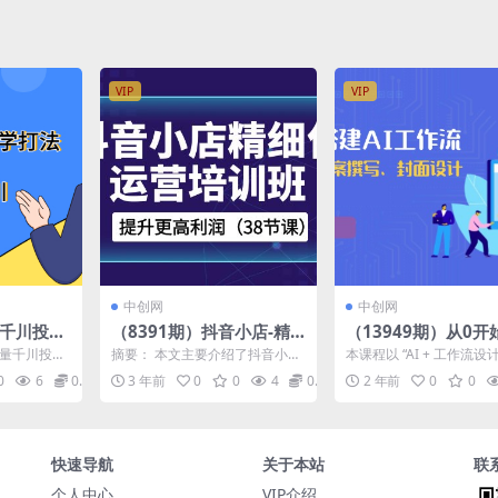
语字幕】
视频后期剪辑完整实操教学
VIP
VIP
中创网
中创网
量千川投流
（8391期）抖音小店-精
（13949期）从0开
法：带你
细化运营培训班，提升更
AI工作流，包括选
巨量千川投流
摘要： 本文主要介绍了抖音小店
本课程以 “AI + 工作流设计
投放千
高利润（38节课）
案撰写、封面设计、
，旨在帮助
的精细化运营培训班，该课程共
心，帮助你从基础入门到
0
6
0.99
3 年前
0
0
4
0.99
2 年前
0
0
...
包含38节课。课程内容...
握，全面提升...
巨量千川投
分析等
门到精通
)
快速导航
关于本站
联
个人中心
VIP介绍