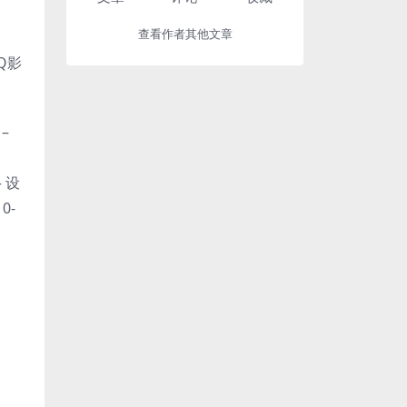
查看作者其他文章
QQ影
–
 设
0-