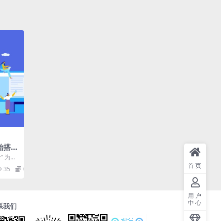
始搭建
题、文
” 为核
数据
系统掌
首页
35
0.99
用户
中心
系我们