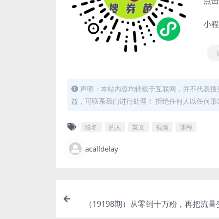
点击
小程
声明：本站内容均转载于互联网，并不代表搜券
益，可联系我们进行处理！ 拒绝任何人以任何
域名
的人
英文
视频
课程
acalldelay
（19198期）从零到十万粉，再把流量
白银——这套方法，让成长不再靠运气