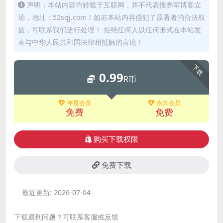
声明：本站内容均转载于互联网，并不代表搜券军博客立
场，地址：52sqj.com！如若本站内容侵犯了原著者的合法权
益，可联系我们进行处理！ 拒绝任何人以任何形式在本站发
表与中华人民共和国法律相抵触的言论！
下载
0.99
R币
年度会员
永久会员
免费
免费
购买下载权限
免费下载
最近更新:
2026-07-04
下载遇到问题？可联系客服或反馈