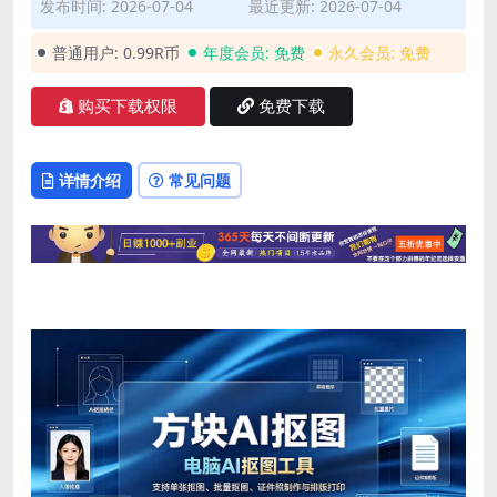
发布时间: 2026-07-04
最近更新: 2026-07-04
普通用户:
0.99R币
年度会员:
免费
永久会员:
免费
购买下载权限
免费下载
详情介绍
常见问题