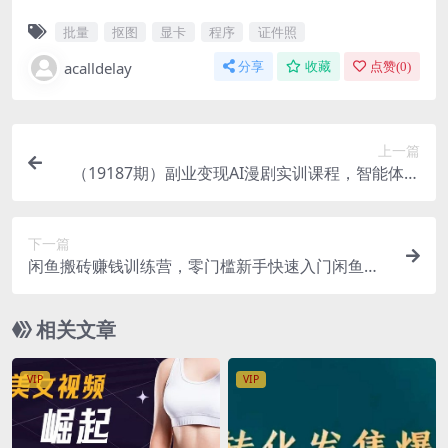
批量
抠图
显卡
程序
证件照
acalldelay
分享
收藏
点赞(
0
)
上一篇
（19187期）副业变现AI漫剧实训课程，智能体辅
助生成分镜，参考素材批量出片，轻松制作流量短
视频
下一篇
闲鱼搬砖赚钱训练营，零门槛新手快速入门闲鱼电
商日赚百元，新手必看教程
相关文章
VIP
VIP