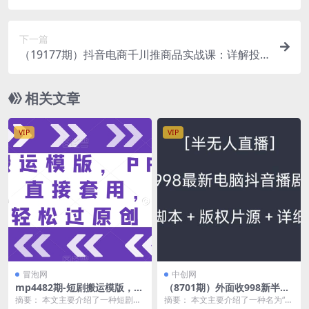
书门槛，素材制作+精准投流，无需开店，无需售
后，新手一天佣金1000+
下一篇
（19177期）抖音电商千川推商品实战课：详解投
放底层逻辑，拆解测品提投产流程，根治抖音电商
投流各类疑难
相关文章
VIP
VIP
冒泡网
中创网
mp4482期-短剧搬运模版，P
（8701期）外面收998新半无
R竖版模板，直接套用，让你
人直播电脑抖音播剧防违规
摘要： 本文主要介绍了一种短剧搬
摘要： 本文主要介绍了一种名为“外