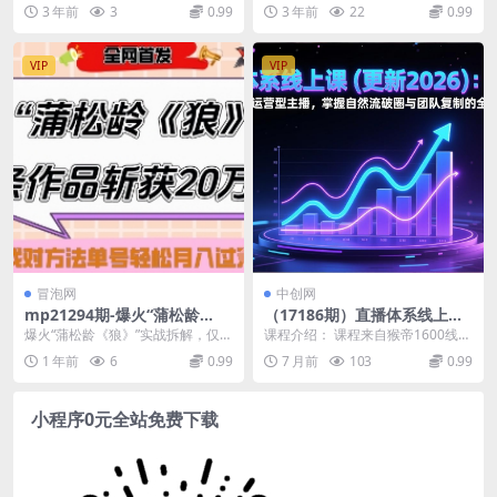
轻松过原创(“PR竖版模板你的
【全套脚本+版权片源+详细教
运模版，即PR竖版模板。这种模板
面收998新半无人直播电脑抖音播
3 年前
3
0.99
3 年前
22
0.99
短剧创作利器”)
程】
可以直接套用，使...
剧防违规”的直...
VIP
VIP
冒泡网
中创网
mp21294期-爆火“蒲松龄
（17186期）直播体系线上课
《狼》”实战拆解，仅6条作品
(更新2026)：从0到1打造运营
爆火“蒲松龄《狼》”实战拆解，仅6
课程介绍： 课程来自猴帝1600线上
涨粉24W，单条作品收获20W
型主播，掌握自然流破圈与团
条作品涨粉24W，单条作品收获20
课。从0-1快速起号，成为运营型主
1 年前
6
0.99
7 月前
103
0.99
点赞，找对方法轻松起号月入
队复制的全链路方法
W点赞，找对...
播，掌握主...
过W
小程序0元全站免费下载