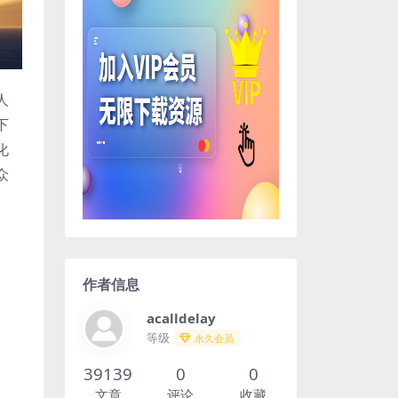
人
下
化
众
作者信息
acalldelay
等级
永久会员
39139
0
0
文章
评论
收藏