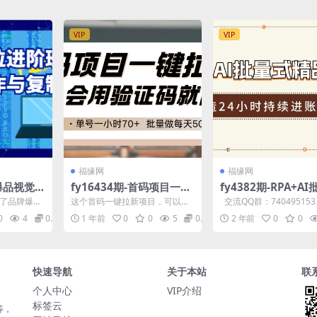
VIP
VIP
福缘网
福缘网
牌爆品视觉
fy16434期-首码项目一键
fy4382期-RPA+A
：爆款页
拉新，会用验证码就能做
精品爆文写作日更实
绍了品牌爆品
这个首码一键拉新项目，可以说
交流QQ群：74049515
单号一小时70+，批量做
营，打造24小时持
的课程内
是拉新项目里操作最简单收益也
边二维码，进入小程序，
0
4
0.99
1 年前
0
0
5
0.99
2 年前
0
0
的...
是最高的，平台提供高价台...
免...
每天500+
的睡后收入
快速导航
关于本站
联
个人中心
VIP介绍
标签云
等，