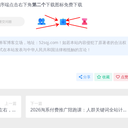
序端点击右下角
第二个
下载图标免费下载
军博客立场，地址：52sqj.com！如若本站内容侵犯了原著者的合法权
形式在本站发表与中华人民共和国法律相抵触的言论！
分享
收藏
点赞
上一篇
下一篇
0左右，可
2026淘系付费推广陪跑课：人群关键词全站计划
阵放大！
搭建，爆款单品全链路投放诊断教学