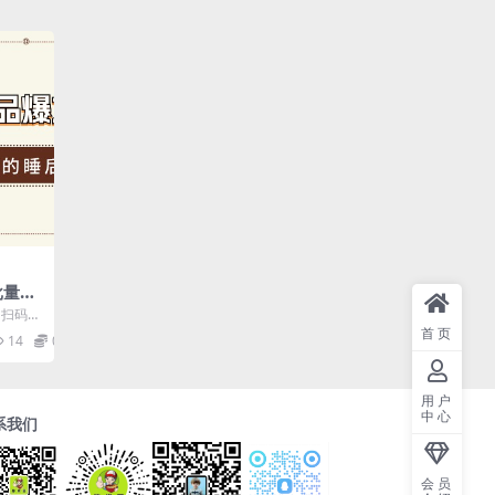
I批量式
操
3 扫码左
续进账
即可
首页
14
0.99
用户
中心
系我们
会员