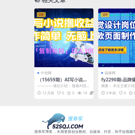
VIP
VIP
中创网
福缘网
（15659期）AI写小说爆
fy2290期-品
火玩法，小白也能无脑操
设计岗位进阶班
————-项目介绍： 随着AI技...
摘要： 本文主要介
作，复制粘贴日入300+
面制作与复制
视觉设计岗位进阶班
12 月前
0
0
14
0.99
3 年前
0
容，重点讲解了爆款页面
搜券军博客 ，长期更新创业教程、自媒体、抖音，快手短视频