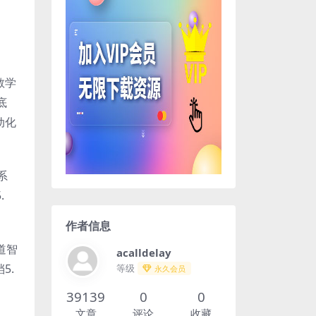
教学
底
动化
系
.
作者信息
道智
acalldelay
5.
等级
永久会员
39139
0
0
文章
评论
收藏