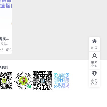
内容实
导演带
内容实操
3内容
人秀导
首页
7
0.99
优质
)
用户
中心
系我们
会员
介绍