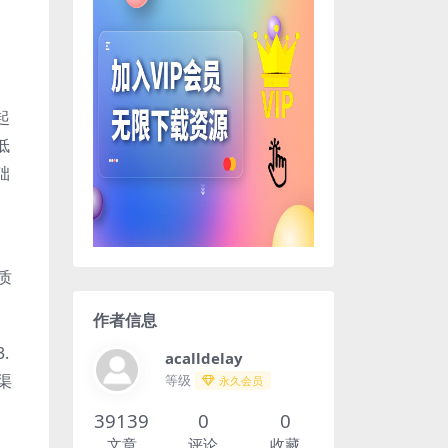
起
低
础
质
作者信息
.
acalldelay
渠
等级
永久会员
39139
0
0
文章
评论
收藏