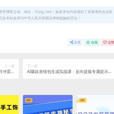
军博客立场，地址：52sqj.com！如若本站内容侵犯了原著者的合法权
形式在本站发表与中华人民共和国法律相抵触的言论！
分享
收藏
点赞
上一篇
下一篇
种对冲震撼
AI爆款表情包生成实战课：反向提炼专属提示
长久，安全
词，静态动态表情包全套制作教程
稳健
VIP
VIP