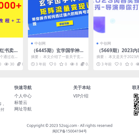
中创网
中创网
小红书卖手
（6445期）玄学国学神秘
（5669期）2023
00+，含
学矩阵·流量变现课，带你
操特训营，真人秀-
一个通过在小
摘要： 本文介绍了一套关于玄学
摘要： 本文是关于2023
工具
操作如何透过强大的矩阵
你打造探店IP(“202
品实现月入5
国学神秘学矩阵流量变现的课
特训营的详细指南，由真
0
30
0.99
3 年前
0
0
8
0.99
3 年前
0
0
程。课程内容主要包括运营...
演带领读者打造探店...
号流量变现(“（6445期）
实操特训营从达人到
玄学国学神秘学矩阵·流量
探店IP的全方位指南”
变现课打造强大的矩阵
号，实现流量变现”)
快速导航
关于本站
联
个人中心
VIP介绍
标签云
等，
网址导航
大付
Copyright © 2023
52sqj.com
- All rights reserved
闽ICP备15004194号