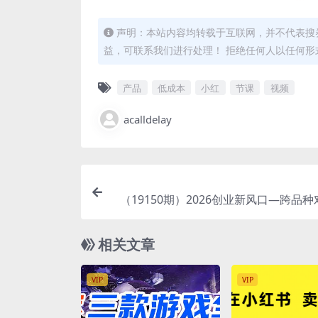
声明：本站内容均转载于互联网，并不代表搜券
益，可联系我们进行处理！ 拒绝任何人以任何
产品
低成本
小红
节课
视频
acalldelay
（19150期）2026创业新风口—跨品
首发！日收益2000-6000+，项目绿色
相关文章
VIP
VIP