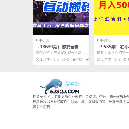
中创网
中创网
（18639期）游戏全自动
（9585期）在
打金项目，日入1000+，
工饰品，月入500
项目介绍： 三款老游戏全自动挖
摘要： 本文介绍了
长久稳定，小白可操作！
详细资料+教程+
金项目，项目持续稳定运行三年
红书平台出售手工饰
2 月前
0
0
101
0.99
2 年前
0
时间，每天轻松日入10...
0000+的项目，该...
搜券军博客 ，长期更新创业教程、自媒体、抖音，快手短视频
视频教程以及营销软件、源码、淘宝虚拟资源等，长期更新各
费创业项目