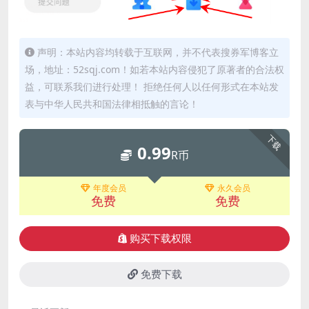
声明：本站内容均转载于互联网，并不代表搜券军博客立
场，地址：52sqj.com！如若本站内容侵犯了原著者的合法权
益，可联系我们进行处理！ 拒绝任何人以任何形式在本站发
表与中华人民共和国法律相抵触的言论！
下载
0.99
R币
年度会员
永久会员
免费
免费
购买下载权限
免费下载