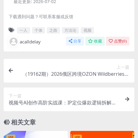
最近更新:
2026-07-02
下载遇到问题？可联系客服或反馈
一人
个体
之路
方法论
视频
acalldelay
分享
收藏
点赞(
0
)
上一篇
（19162期）2026俄区跨境OZON Wildberries一
体化运营大课，选品广告仓储售后全覆盖，搭建稳
定俄跨境盈利店铺
下一篇
视频号AI创作高阶实战课：IP定位爆款逻辑拆解，
万能提示词多题材视频制作
相关文章
VIP
VIP