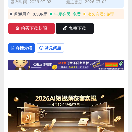
发布时间: 2026-07-02
最近更新: 2026-07-02
普通用户:
0.99R币
年度会员:
免费
永久会员:
免费
购买下载权限
免费下载
详情介绍
常见问题