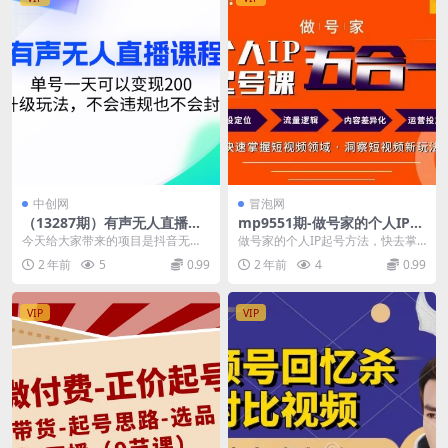
中创网
冒泡网
（13287期）有声无人直播课
mp9551期-做号家的个人IP起
程，单号一天可以变现200，
号方法，快去掌握短视频领
今天给大家带来的项目是抖音无人
做号家的个人IP起号方法，快去掌
新升级玩法，不会违规也不会
域，洞察短视频新玩法，68节
直播，而且不需要有粉丝就可以轻
握短视频领域，洞察短视频新玩
2 年前
5
0.99
2 年前
4
0.99
封号
完整
松变现，直接挂载小程...
法，68节完整 课程...
VIP
VIP