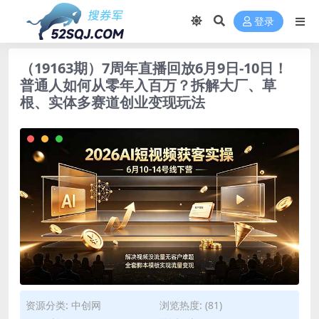
登录
（19163期）7周年直播回放6月9日-10日！
普通人如何从零年入百万？拆解大厂、草
根、实体多赛道创业变现玩法
资源分类:
中创网
浏览热度: (81)