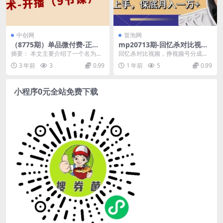
中创网
冒泡网
（8775期）单品微付费-正价
mp20713期-回忆杀对比视
起号：直播带货-起号思路-选
频，挣视频号分成计划收益，
摘要： 本文主要介绍了一个名为
回忆杀对比视频，挣视频号分成计
品-话术-开播（9节课）
每天只需一小时，保底月入过
“（8775期）单品微付费-正价起
划收益，每天只需一小时，保底月
3 年前
3
0.99
1 年前
5
0.99
W，新手小白轻松上手
号：直播带货-起...
入过W，新手小白轻松...
小程序0元全站免费下载