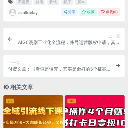
不需要
就能
收钱
程序
脚本
acalldelay
分享
收藏
点赞(
0
)
上一篇
AIGC漫剧工业化全流程：账号运营版权申请，真人
漫剧从剧本到发布落地
下一篇
付费文章：《看似是诅咒，其实是命好的5个征兆》
福运征兆深度解析
相关文章
VIP
VIP