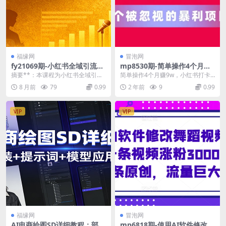
福缘网
冒泡网
fy21069期-小红书全域引流线
mp8530期-简单操作4个月赚9
下课（11月）：行业大盘解析
w，小红书打卡日变现1k，一
摘要**：本课程为小红书全域引流
简单操作4个月赚9w，小红书打卡
+实操方法+大咖成长经验，全
个被忽视的暴力项目
线下课（11月），为期2天1夜，聚
日变现1k，一个被忽视的暴力项目
8 月前
79
0.99
2 年前
9
0.99
程干货落地
焦行业大盘解析...
【揭秘】 项目内...
VIP
VIP
福缘网
冒泡网
AI电商绘图SD详细教程：部署
mp6818期-使用AI软件修改舞