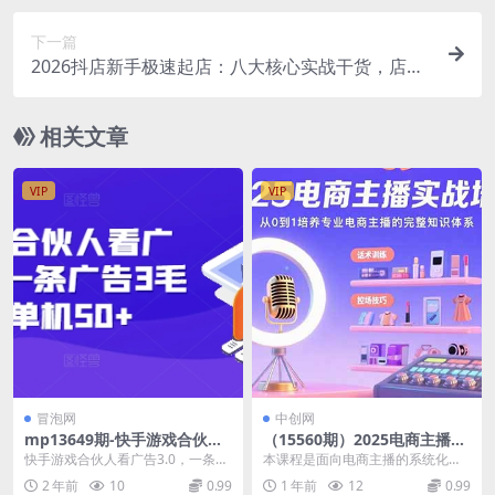
0+
下一篇
2026抖店新手极速起店：八大核心实战干货，店铺
设置流量玩法全域爆单
相关文章
VIP
VIP
冒泡网
中创网
mp13649期-快手游戏合伙人
（15560期）2025电商主播实
看广告3.0，一条广告3毛到五
战培训：从0到1培养专业电商
快手游戏合伙人看广告3.0，一条广
本课程是面向电商主播的系统化实
毛，单机50+
主播的完整知识体系
告3毛到五毛，单机50+【揭秘】 原
战培训课程，涵盖从行业趋势分析
2 年前
10
0.99
1 年前
12
0.99
理很简单就...
到直播全流程运营的核...