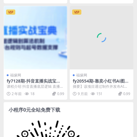
VIP
VIP
福缘网
福缘网
fy7128期-抖音直播实战宝
fy20554期-靠卖小红书Ai图文
典：从底层逻辑到算法机制，
笔记批量生成工具，单日收获
课程介绍 抖音直播底层逻辑 直播蓝
摘要】该项目通过制作并发布AI图
全面剖析平台规则与起号数据
1498米，手机即可操作
屏详解 (一)人货场和数据 直播蓝屏
文笔记生成工具的使用演示视频，
2 年前
18
0.99
9 月前
151
0.99
支撑
数据表现 ...
在短视频平台引流至...
小程序0元全站免费下载