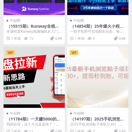
中创网
中创网
（15515期）Runway全栈视
（14854期）25年爆火小程序
频制作课：AI视频生成，智能
挂机推广玩法教学，小白宝妈
本课程是Runway视频编辑从入门到
一部手机即可实现财富自由，每天
剪辑技术，影视级特效处理系
轻松上手，单日稳定变现900+
进阶的完整教程体系，涵盖视频生
抽出1个小时时间轻松日入900+，
1 年前
15
0.99
1 年前
4
0.99
统
成、编辑、优化...
这个项目也是我们...
VIP
VIP
中创网
中创网
（11784期）一天赚5000的秘
（14197期）2025手机浏览帖
密，网盘推广零基础操作，私
子单机日30+，提现秒到账，
我跟你讲，这个方法真是绝了！只
2025手机浏览帖子单机日30+，提
域赚钱法，0基础当天上手
可矩阵操作
要你动作快一点，执行力强一点，
现秒到账，可矩阵操作，通过我们
2 年前
11
0.99
1 年前
7
0.99