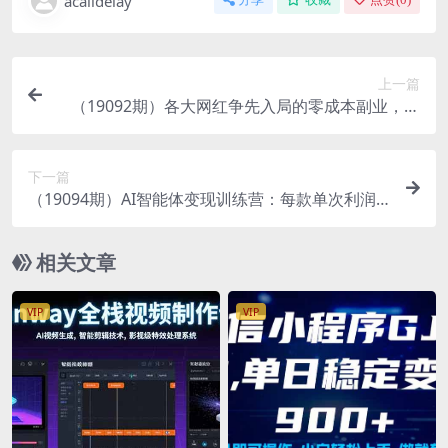
acalldelay
上一篇
（19092期）各大网红争先入局的零成本副业，单
账号保底日赚 300 以上，多号矩阵可放大，模式合
规长久稳定！
下一篇
（19094期）AI智能体变现训练营：每款单次利润4
0-100+，闲鱼小红书公众号多平台分发，月赚1000
0+
相关文章
VIP
VIP