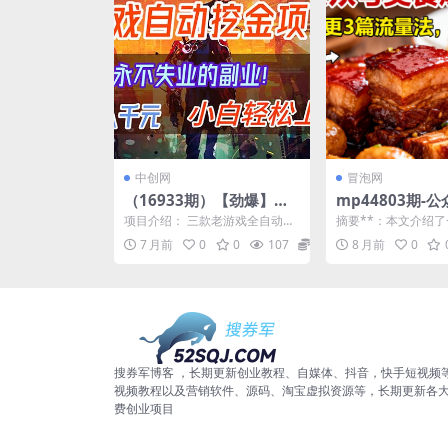
中创网
冒泡网
（16933期）【劲爆】稳
mp44803期-
定两年的游戏自动挖金项
美食爆款攻略，
项目介绍： 三款老游戏全自动挖
摘要**：本文介绍
目，日入千元，永不失业
量主打法，轻松1
金项目，每天轻松日入1000+ 项
搬运美食爆款攻略项
7 月前
0
0
107
0.99
8 月前
0
目长期稳定，全自...
助新手通过搬运整合爆款
的副业！
读
搜券军博客 ，长期更新创业教程、自媒体、抖音，快手短视频
视频教程以及营销软件、源码、淘宝虚拟资源等，长期更新各
费创业项目