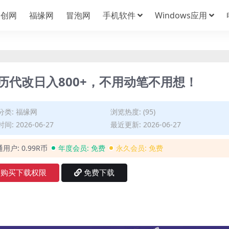
中创网
福缘网
冒泡网
手机软件
Windows应用
历代改日入800+，不用动笔不用想！
分类:
福缘网
浏览热度: (95)
间: 2026-06-27
最近更新: 2026-06-27
通用户:
0.99R币
年度会员:
免费
永久会员:
免费
购买下载权限
免费下载