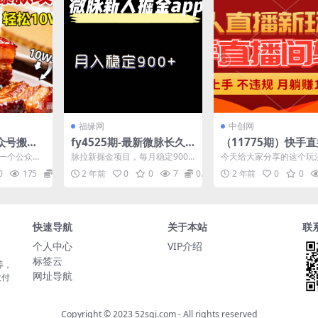
福缘网
中创网
公众号搬运
fy4525期-最新微脉长久
（11775期）快手
日更3篇流
项目，拉新掘金，月入稳
转播玩法简单躺赚，
了一个公众号
脉拉新掘金项目，每月稳定900
今天给大家分享的这个玩
0W+阅
定900+
的全无人直播，小白
目，旨在帮
加,只需复制粘贴就ok课程内容：
前都没有人分享出来过的
0
175
0.99
2 年前
0
0
7
0.99
2 年前
0
0
...
1操作教程 2软...
无人直播玩法，纯躺赚。因.
上手月入1W+
快速导航
关于本站
联
个人中心
VIP介绍
标签云
等，
网址导航
大付
Copyright © 2023
52sqj.com
- All rights reserved