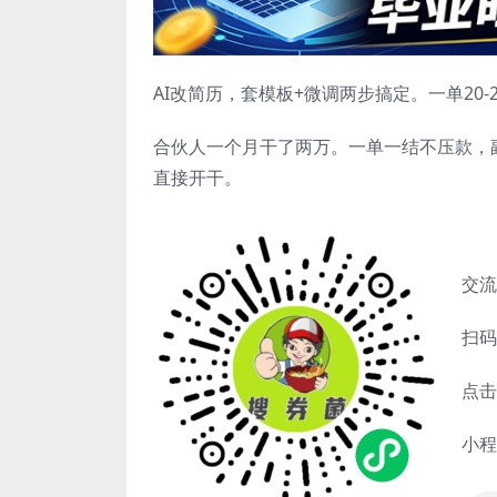
AI改简历，套模板+微调两步搞定。一单20
合伙人一个月干了两万。一单一结不压款，
直接开干。
交流
扫码
点击
小程