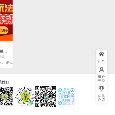
直播间
真正
法是之
轻松
傻瓜式
首页
7
0.99
..
用户
中心
系我们
会员
介绍