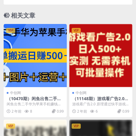
站变成像 Apple Music 一样顺手的桌面音乐资料
库，BiliMusic
相关文章
VIP
VIP
中创网
中创网
（10470期）闲鱼出售二手华
（11148期）游戏看广告2.0
为苹果手机赚钱，简单搬运 日
无需养机 操作简单 没有成本
闲鱼出售二手华为苹果手机赚钱，
游戏看广告2.0 原理通过快手游戏合
赚500-1000(文案＋图片＋
日入500+
简单搬运日赚500-1000(文案＋图
伙人小游戏看广告 开直播打广告分
2 年前
8
0.99
2 年前
6
0.99
运…
片＋运营＋渠...
成 无需养机...
VIP
VIP