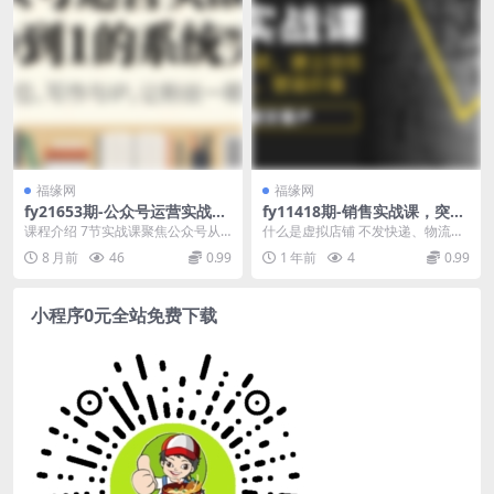
福缘网
福缘网
fy21653期-公众号运营实战：
fy11418期-销售实战课，突破
从0到1的系统突围
销售困扰，建立信任，挖掘痛
课程介绍 7节实战课聚焦公众号从
什么是虚拟店铺 不发快递、物流没
点，塑造价值，轻松成交客户
定位到变现的全流程，用通俗方法
有实物、买家购买后发送下载链接
8 月前
46
0.99
1 年前
4
0.99
讲透赛道选择、账号...
即可不用营业执照0...
小程序0元全站免费下载