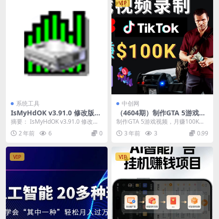
VIP
系统工具
中创网
IsMyHdOK v3.91.0 修改版
（4604期）制作GTA 5游戏视
(硬盘基准测速工具)
频，月赚100K美元 – 只需3个
摘要： IsMyHdOK v3.91.0 修改版
制作GTA 5游戏视频，月赚100K美
步骤 即可完成游戏短视频制作
是一款专门用于检测硬盘性能的工
元 – 只需3个简单步骤，即可完成游
2 年前
6
0
3 年前
3
0.99
具...
戏短视...
VIP
VIP