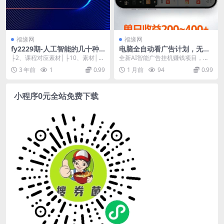
福缘网
福缘网
fy2229期-人工智能的几十种
电脑全自动看广告计划，无需
最新玩法，学会一种月入1到1
人工盯守，每日稳定收益200-
├2、课程对应素材│├10、素材││
全新AI智能广告挂机赚钱项目，无
0w（含素材、模型）
400+
├Controlnet下载.7z││├其他模...
需人工盯守、无需复杂操作，全程
3 年前
1
0.99
1 月前
94
0.99
智能自动运行刷广告...
小程序0元全站免费下载