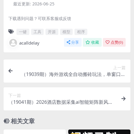
最近更新:
2026-06-25
下载遇到问题？可联系客服或反馈
一键
工具
开源
模型
程序
acalldelay
分享
收藏
点赞(
0
)
上一篇
（19039期）海外游戏全自动搬砖玩法，单窗口每
天100左右，无需手动！【揭秘】
下一篇
（19041期）2026酒店数据采集ai智能矩阵新风口
低成本 高收益 当天见收益 单窗口20+
相关文章