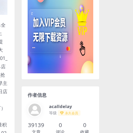
单全
上
提
大
1_
早店
王抢
 早主
 日店
作者信息
acalldelay
下）
等级
永久会员
39139
0
0
量积
文章
评论
收藏
 02