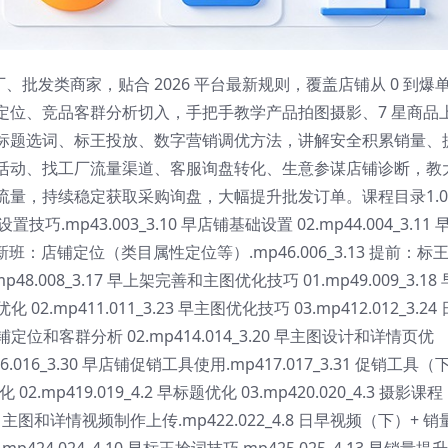
厂、批发类商家，贴合 2026 平台最新规则，覆盖店铺从 0 到爆
定位、竞品客群分析切入，手把手教学产品拍图摄影、7 星商品
标题选词、标王投放、数字营销调优方法，讲解安全积累销量、
销活动、找工厂流量渠道、客服询盘转化、生意参谋店铺诊断，教
量，持续稳定获取采购询盘，大幅提升批发订单。课程目录1.00
置技巧.mp43.003_3.10 早店铺基础设置 02.mp44.004_3.11 
.12 新班：店铺定位（类目属性定位等）.mp46.006_3.13 提前：标
mp48.008_3.17 早上架完善和主图优化技巧 01.mp49.009_3.18
02.mp411.011_3.23 早主图优化技巧 03.mp412.012_3.24
店铺定位和客群分析 02.mp414.014_3.20 早主图设计和详情页优
416.016_3.30 早店铺促销工具使用.mp417.017_3.31 促销工具（
02.mp419.019_4.2 早标题优化 03.mp420.020_4.3 摄影课程
班：主图和详情视频制作上传.mp422.022_4.8 日早视频（下）+ 销
.mp424.024_4.10 早标王抢词技巧.mp425.025_4.13 早销量提升