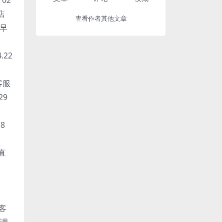
店
查看作者其他文章
 早
.22
早客服
29
8
直
晚客
和调