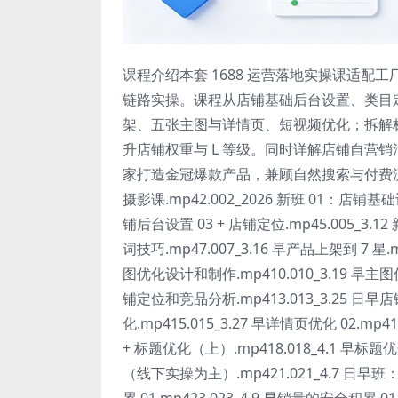
课程介绍本套 1688 运营落地实操课适配工
链路实操。课程从店铺基础后台设置、类目
架、五张主图与详情页、短视频优化；拆解
升店铺权重与 L 等级。同时详解店铺自营
家打造金冠爆款产品，兼顾自然搜索与付费流
摄影课.mp42.002_2026 新班 01：店铺基础设
铺后台设置 03 + 店铺定位.mp45.005_3
词技巧.mp47.007_3.16 早产品上架到 7 星.
图优化设计和制作.mp410.010_3.19 早主图优化 
铺定位和竞品分析.mp413.013_3.25 日早
化.mp415.015_3.27 早详情页优化 02.mp
+ 标题优化（上）.mp418.018_4.1 早标题优化 
（线下实操为主）.mp421.021_4.7 日早
累 01.mp423.023_4.9 早销量的安全积累 01