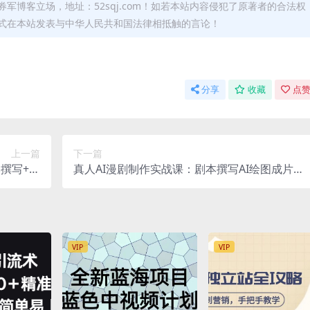
军博客立场，地址：52sqj.com！如若本站内容侵犯了原著者的合法权
形式在本站发表与中华人民共和国法律相抵触的言论！
分享
收藏
点赞
上一篇
下一篇
本撰写+角
真人AI漫剧制作实战课：剧本撰写AI绘图成片剪
落地实操
辑，三步从零产出热门漫剧短视频
VIP
VIP