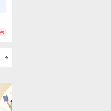
(
0
)