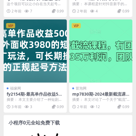
金术，当天起号，小白闭眼
到0.5做抖音，定位/起号/盈利
这个项目可以让小白在当天起号，
摘要： 本课程是针对抖音新手的入
干，月变现3w+！！
（9节课）
目标人群主要是中老年人群，经过
门教程，涵盖了从建立账号到实现
2 年前
7
0.99
2 年前
4
0.99
我们测试后发现，这类...
初步盈利的全过程。...
VIP
VIP
福缘网
冒泡网
fy2154期-最高单作品收益500
mp7830期-2024最新截流课
0+，外面收3980的短剧推广玩
程，有团队做截流一个月35万
摘要： 本文主要介绍了一种短剧推
摘要： 本文讨论了一个关于“截流”
法，可长期操作的正规起号方
利润，团队4个人
广的玩法，该方法可以带来最高单
的热点话题，分享了一则实际案
3 年前
3
0.99
2 年前
12
0.99
法(揭秘短剧推广的高效策略从
作品收益5000+...
例，其中一个4人团...
项目启动到爆款密码)
小程序0元全站免费下载