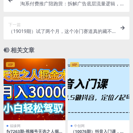
淘系付费推广陪跑营：拆解广告底层流量逻辑，精
准人群四大投放计划落地教学
下一篇
（19019期）试了两个月，这个冷门赛道真的藏不
住了！每天日入200+，照做就能赚！
相关文章
VIP
VIP
福缘网
中创网
fy7263期-视频号天选之人掘
（10076期）抖音入门课，从0