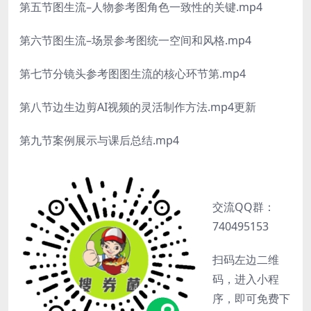
第五节图生流–人物参考图角色一致性的关键.mp4
第六节图生流–场景参考图统一空间和风格.mp4
第七节分镜头参考图图生流的核心环节第.mp4
第八节边生边剪AI视频的灵活制作方法.mp4更新
第九节案例展示与课后总结.mp4
交流QQ群：
740495153
扫码左边二维
码，进入小程
序，即可免费下