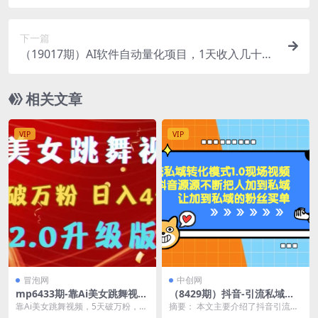
技巧，多类型广告创建与询盘复盘
下一篇
（19017期）AI软件自动量化项目，1天收入几十美
刀，懒人的美金项目！
相关文章
VIP
VIP
冒泡网
中创网
mp6433期-靠Ai美女跳舞视
（8429期）抖音-引流私域转
频，5天破万粉，日入4位数，
化模式1.0现场视频，从抖音源
靠Ai美女跳舞视频，5天破万粉，日
摘要： 本文主要介绍了抖音引流私
多种变现方式，升级版2.0
源不断把人加到私域，让加…
入4位数，多种变现方式，升级版2.
域转化模式1.0的现场视频，详细阐