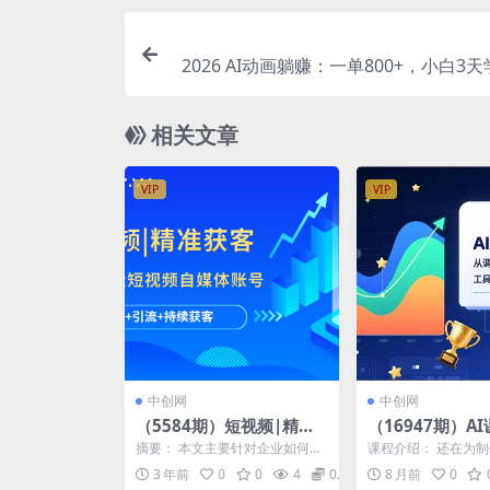
2026 AI动画躺赚：一单800+，小白3
职月入2W，
相关文章
VIP
VIP
中创网
中创网
（5584期）短视频|精准
（16947期）A
获客 为企业打造短视频自
效率指南，从调
摘要： 本文主要针对企业如何通
课程介绍： 还在为
媒体账号 (精准定位+引流
T、从大纲到海
过短视频自媒体账号进行精准获
愁？想入局知识付费
3 年前
0
0
4
0.99
8 月前
0
客进行了详细的探讨。首...
题没方向、脚本写不出.
+持续获客)(“掌握短视频
能，打造可持续