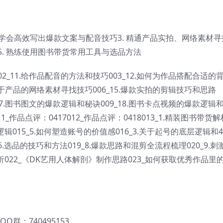
. 学会高效写出爆款文案与配音技巧3. 精通产品实拍、网络素材寻
5. 熟练使用图书带货常用工具与选品方法
02_11.给作品配音的方法和技巧003_12.如何为作品搭配合适的
4.关于产品的网络素材寻找技巧006_15.爆款实拍的剪辑技巧和思路
_17.图书图文的爆款逻辑和秘诀009_18.图书卡点视频的爆款逻辑
1_作品点评：0417012_作品点评：0418013_1.精装图书带货解
辑015_5.如何塑造账号的价值感016_3.关于起号的底层逻辑和
6.选品的技巧和方法019_8.爆款思路和混剪全流程梳理020_9.刺
析022_《DK艺用人体解剖》制作思路023_如何获取优秀作品里
QQ群：740495153