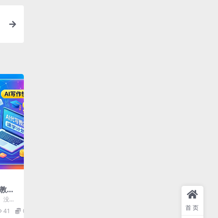
写教
+，单子
、没技
速变
来。 这
首页
41
0.99
.
单！