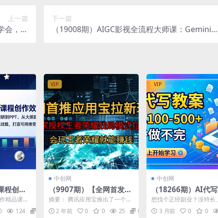
上一篇
下一篇
天学会，全
（19008期）AIGC影视全流程大师课：Gemini+
长期蓝海
DeepSeek生成脚本分镜，Martini+海螺AI生成
视频
VIP
VIP
中创网
中创网
I课程创作
（9907期）【全网首发】
（18266期）AI代
研到PP
腾讯应用宝王者荣耀残局
案，一单100-500
制作精品课犯
摘要： 腾讯应用宝推出了一个全
想找个正经副业？没特长
报，工具赋
模式拉新赛道，轻松日如1
做不完，AI写作快
，却卡在“选
新的拉新项目——王者荣耀残局
术、不想求人引流的看过
0
124
0.99
2 年前
0
0
25
0.99
3 月前
0
0
..
挑战模式。该项目旨在通...
个项目只需会用电脑，用..
变现产品
000+
现，小白可做 超简