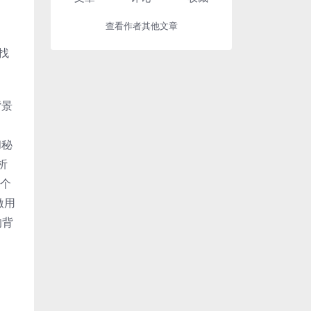
查看作者其他文章
找
背景
和秘
析
4个
激用
的背