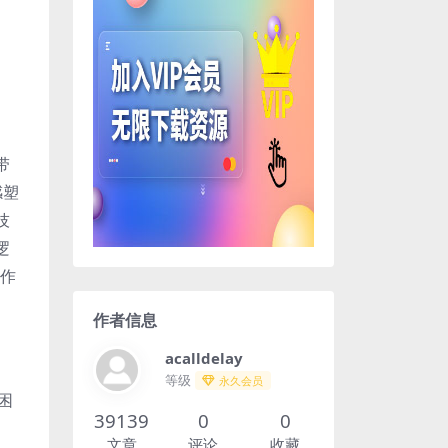
带
感塑
技
逻
制作
作者信息
acalldelay
等级
永久会员
困
39139
0
0
文章
评论
收藏