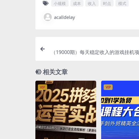
小规模
成本
收入
时点
模式
acalldelay
（19000期）每天稳定收入的游戏挂机
础小白解放双手，日赚500+
相关文章
VIP
VIP