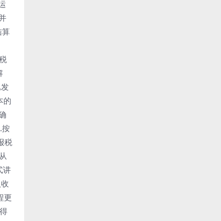
运
并
结算
涉税
解
已发
本的
确
.按
报税
商从
式讲
认收
程更
所得