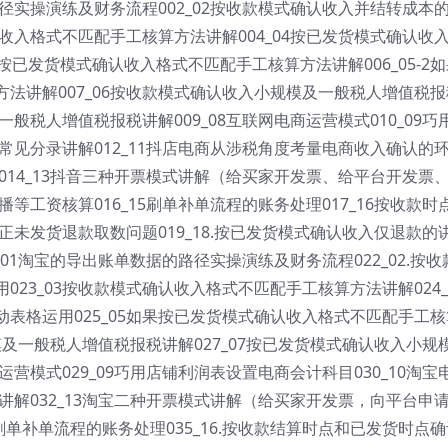
路径实操演练及财务流程002_02按收款模式确认收入并结转成本
认收入格式不匹配手工核算方法讲解004_04按已发货模式确认收
果按已发货模式确认收入格式不匹配手工核算方法讲解006_05-2
法讲解007_06按收款模式确认收入小规模及一般税人增值税报
一般税人增值税报税讲解009_08互联网电商运营模式010_09巧
商常见分录讲解012_11抖店电商从涉税角度考量电商收入确认的
解014_13抖音三种开票模式讲解（给买家开发票、给平台开发票
播等工资核算016_15刷单补单流程的账务处理017_16按收款时
订正未发货退款取数问题019_18.按已发货模式确认收入仅退款的
_01淘宝的导出账单数据的路径实操演练及财务流程022_02.按收
23_03按收款模式确认收入格式不匹配手工核算方法讲解024_
表格运用025_05如果按已发货模式确认收入格式不匹配手工核
规模及一般税人增值税报税讲解027_07按已发货模式确认收入小规
运营模式029_09巧用店铺利润表设置电商会计科目030_10淘宝
面讲解032_13淘宝二种开票模式讲解（给买家开发票，向平台申
5.刷单补单流程的账务处理035_16.按收款结算时点和已发货时点