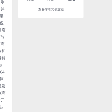
的刚
入并
查看作者其他文章
如果
税
用店
环节
、商
点和
讲解
款
04
算
模及
电商
请开
确认