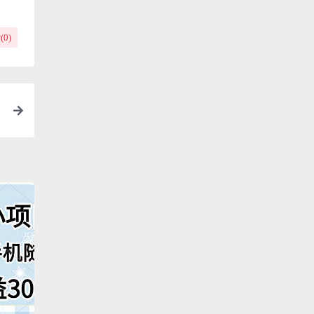
(
0
)