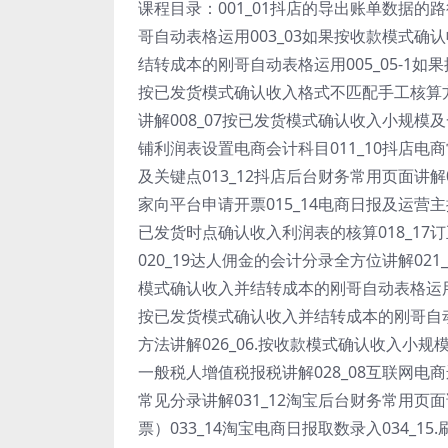
课程目录：001_01抖店的导出账单数据的
哥自动表格运用003_03如果按收款模式确
结转成本的刚哥自动表格运用005_05-1如
按已发货模式确认收入格式不匹配手工核算方
讲解008_07按已发货模式确认收入小规模及
铺利润表设置电商会计科目011_10抖店电
及关键点013_12抖店后台财务常用页面讲
家向平台申请开票015_14电商日报及运营主
已发货时点确认收入利润表的核算018_17
020_19达人佣金的会计分录全方位讲解021
模式确认收入并结转成本的刚哥自动表格运用0
按已发货模式确认收入并结转成本的刚哥自动
方法讲解026_06.按收款模式确认收入小
一般税人增值税报税讲解028_08互联网电商
常见分录讲解031_12淘宝后台财务常用页
票）033_14淘宝电商日报取数录入034_1