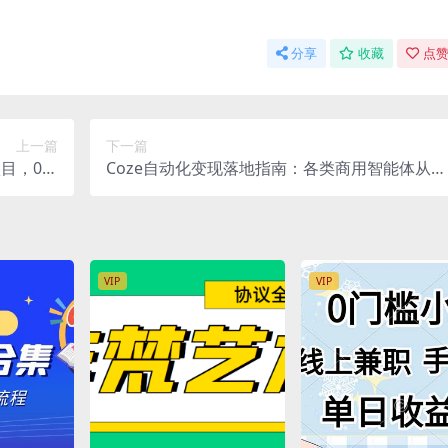
分享
收藏
点赞
上一篇
下一篇
项目，0基
Coze自动化变现落地指南：各类商用智能体从零
【揭秘】
搭建，OpenClaw对接飞书实现办公提效
VIP
VIP