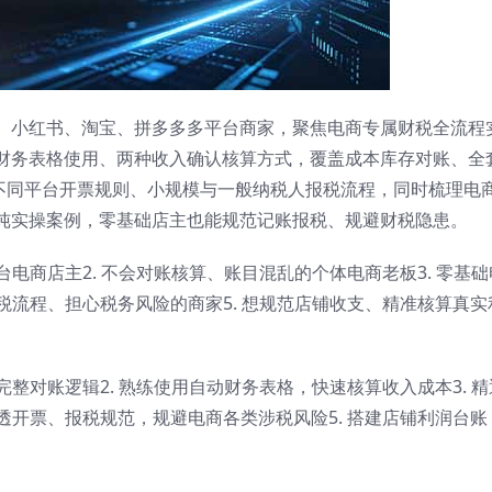
、小红书、淘宝、拼多多多平台商家，聚焦电商专属财税全流程
财务表格使用、两种收入确认核算方式，覆盖成本库存对账、全
解不同平台开票规则、小规模与一般纳税人报税流程，同时梳理电
纯实操案例，零基础店主也能规范记账报税、规避财税隐患。
台电商店主2. 不会对账核算、账目混乱的个体电商老板3. 零基础
报税流程、担心税务风险的商家5. 想规范店铺收支、精准核算真实
完整对账逻辑2. 熟练使用自动财务表格，快速核算收入成本3. 精
吃透开票、报税规范，规避电商各类涉税风险5. 搭建店铺利润台账