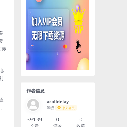
实
套
商涉
电
利
作者信息
通
acalldelay
，
等级
永久会员
39139
0
0
文章
评论
收藏