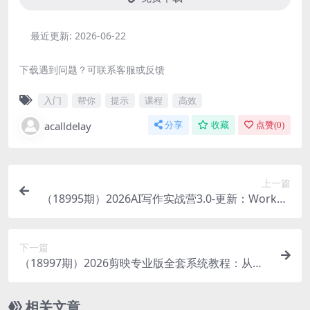
最近更新:
2026-06-22
下载遇到问题？可联系客服或反馈
入门
帮你
提示
课程
高效
acalldelay
分享
收藏
点赞(
0
)
上一篇
（18995期）2026AI写作实战营3.0-更新：Workbu
ddy创建写作Skill+去AI痕迹，微头条公众号爆款变
现
下一篇
（18997期）2026剪映专业版全套系统教程：从安
装到AI智能剪辑，零基础变剪辑高手，效率翻倍
相关文章