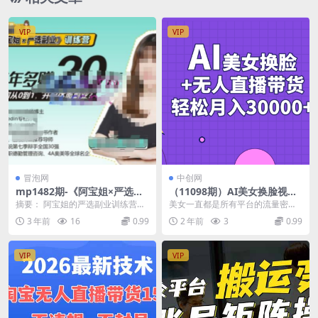
VIP
VIP
冒泡网
中创网
mp1482期-《阿宝姐×严选副
（11098期）AI美女换脸视频
业》训练营【Plus版】12期，
结合无人直播带货，随便月入
摘要： 阿宝姐的严选副业训练营
美女一直都是所有平台的流量密
帮助你找准适合自己的副业，
30000+
【Plus版】12期，旨在帮助学员找
码，这类账号不仅涨粉速度快，变
3 年前
16
0.99
2 年前
3
0.99
开启斜杠人生(《阿宝姐×严选
到适合自己的副...
现能力也超强。吸引的都...
副业》训练营【Plus版】12期
打造多元化收入来源，实现斜
VIP
VIP
杠人生的秘诀)