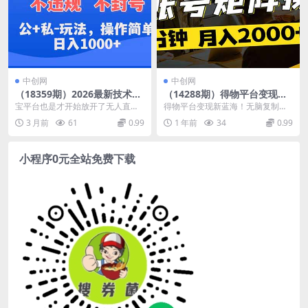
中创网
中创网
（18359期）2026最新技术，
（14288期）得物平台变现新
淘宝无人直播带货15.0，不封
蓝海！无脑复制热门视频，多
宝平台也是才开始放开了无人直播,
得物平台变现新蓝海！无脑复制热
号，不违规，公+私玩法，操
账号同步运营，每天半小时
红利和风口期。尤其是在国家召开
门视频，多账号同步运营，每天半
3 月前
61
0.99
1 年前
34
0.99
作简单，日入1000+
躺…
全国中小企业见面会...
小时躺赚，月入2万 ...
小程序0元全站免费下载