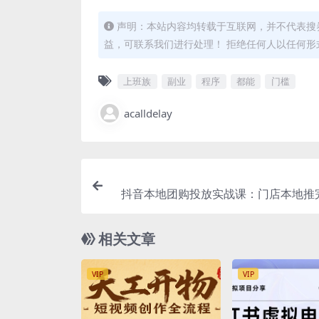
声明：本站内容均转载于互联网，并不代表搜券
益，可联系我们进行处理！ 拒绝任何人以任何
上班族
副业
程序
都能
门槛
acalldelay
抖音本地团购投放实战课：门店本地推
体系，低成本撬动同城到店客流
相关文章
VIP
VIP