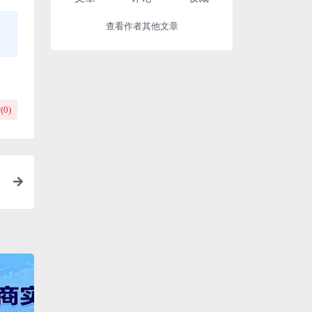
查看作者其他文章
(
0
)
O