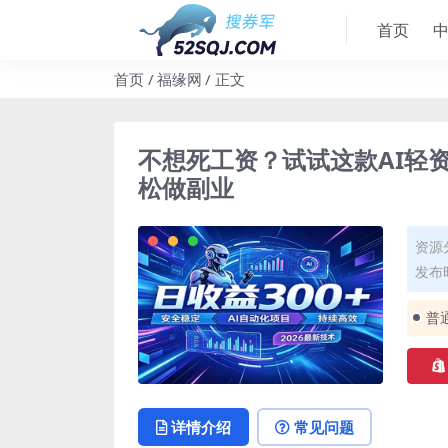
首页
首页
福缘网
正文
不想死工资？试试这款AI轻
松做副业
资源
发布时
普
详情介绍
常见问题