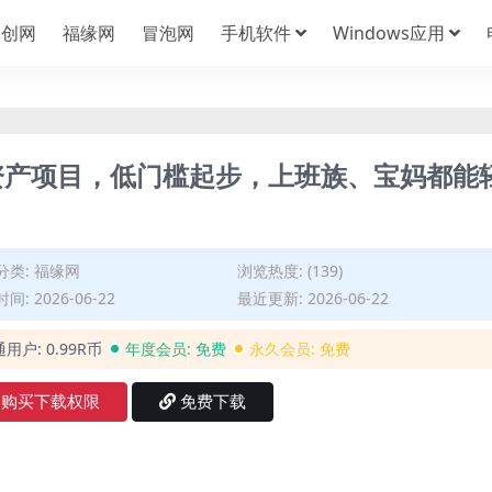
中创网
福缘网
冒泡网
手机软件
Windows应用
资产项目，低门槛起步，上班族、宝妈都能
分类:
福缘网
浏览热度: (139)
间: 2026-06-22
最近更新: 2026-06-22
通用户:
0.99R币
年度会员:
免费
永久会员:
免费
购买下载权限
免费下载