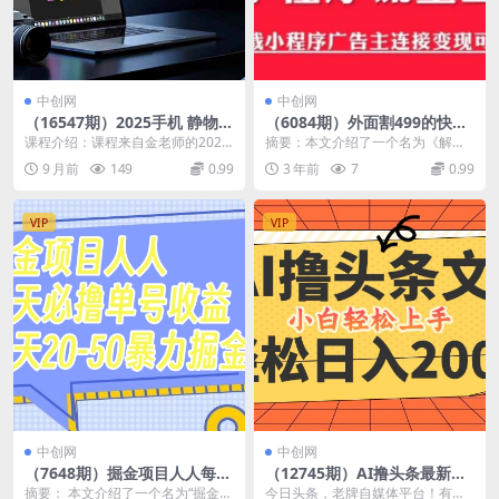
中创网
中创网
（16547期）2025手机 静物摄
（6084期）外面割499的快手
影变现课：零基础构图+AI修
小程序项目《解密触漫》快手
课程介绍：课程来自金老师的2025
摘要：本文介绍了一个名为《解密
图+爆款创作，30天实现月入
小程序流量主变现可月入过万
爆款手机静物摄影实战课。还在为
触漫》的快手小程序项目，该项目
9 月前
149
0.99
3 年前
7
0.99
8…
“漂亮饭”拍不出...
通过短视频挂载小程序...
VIP
VIP
中创网
中创网
（7648期）掘金项目人人每天
（12745期）AI撸头条最新玩
必撸几十单号收益一天20-50
法，轻松日入2000+，当天起
摘要： 本文介绍了一个名为“掘金项
今日头条，老牌自媒体平台！有着