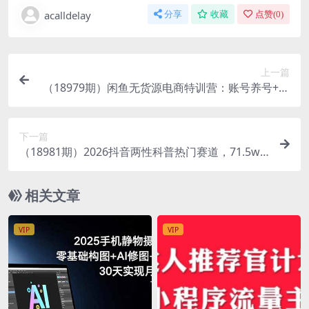
acalldelay
分享
收藏
点赞(
0
)
上一篇
（18979期）闲鱼无货源电商特训营：账号养号+选
爆品+发布优化+日出10单，从0到1系统运营
下一篇
（18981期）2026抖音两性科普热门赛道，71.5w
粉博主同款玩法，零基础轻松起号，吃伙伴+精选收
益
相关文章
VIP
VIP