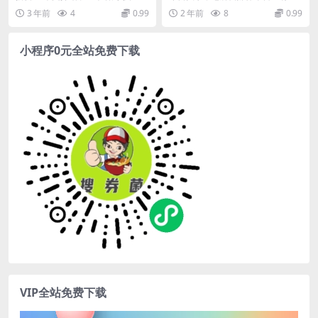
暴力掘金(掘金项目每天看广告
号，第二天见收益，小白轻
目”的在线活动，该项目类似于去年
数亿日活用户的庞大基础，其流量
3 年前
4
0.99
2 年前
8
0.99
赚取金币，轻松提现！)
松…
的手机看穿山甲...
之巨，为内容创作者提...
小程序0元全站免费下载
VIP全站免费下载