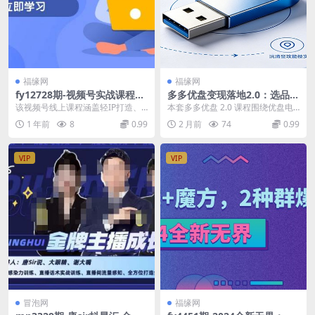
福缘网
福缘网
fy12728期-视频号实战课程，
多多优盘变现落地2.0：选品上
轻IP打造与运营技巧，掌握核
架全流程，小红书裂变与微付
该视频号线上课程涵盖轻IP打造、
本套多多优盘 2.0 课程围绕优盘电
心方法与策略
费玩法拓宽产品销路
内容规划、拍摄剪辑、运营变现等
商副业全链路教学，首先讲解 2.0
1 年前
8
0.99
2 月前
74
0.99
核心模块，通过实战...
版本更新...
VIP
VIP
冒泡网
福缘网