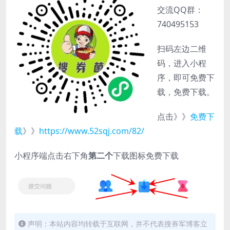
交流QQ群：
740495153
扫码左边二维
码，进入小程
序，即可免费下
载，免费下载。
点击》》
免费下
载
》》
https://www.52sqj.com/82/
小程序端点击右下角
第二个
下载图标免费下载
声明：本站内容均转载于互联网，并不代表搜券军博客立