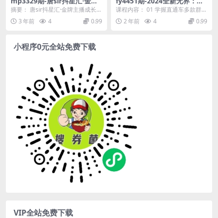
mp3329期-唐sir抖星汇·金牌
fy4451期-2024全新无界：直
主播成长营，全方位打造金牌
通车+魔方，2种群爆玩法
摘要： 唐sir抖星汇·金牌主播成长
课程内容： 01 学握直通车多款群
带货主播，助力更多主播抓住
营，旨在全方位打造金牌带货主
爆，推广操作技巧.mp4 02 学握引
3 年前
4
0.99
2 年前
4
0.99
带货的风口与红利(唐sir抖星
播，助力更多主播...
力魔方多...
汇·金牌主播成长营全方位培养
带货主播，助您抓住直播红利)
小程序0元全站免费下载
VIP全站免费下载