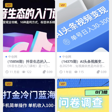
VIP
VIP
中创网
中创网
（15856期）抖音生态的入门
（14375期）AI头条视频变
课程：流量变现全攻略，16种
现：AI原创搬运玩法，无需剪
《抖音生态的入门课程》是一门系
在2025年，短视频依然是内容变现
盈利方式，标签体系精准定位
辑，多平台发布，单号日入30
统解析抖音生态的入门课程，涵盖
的黄金赛道，而AI技术的成熟让创
11 月前
122
0.99
1 年前
115
0.99
-300
从算法机制到商业变现...
作变得更简单、...
VIP
VIP