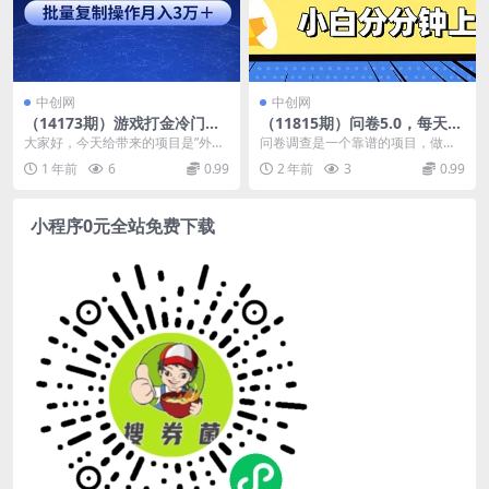
中创网
中创网
（14173期）游戏打金冷门蓝
（11815期）问卷5.0，每天花
海项目 手机简单操作 单机收
点时间，日入100＋多做多
大家好，今天给带来的项目是”外面
问卷调查是一个靠谱的项目，做着
入100＋ 可批量复制操作
得，操作简单适合大众
收费3980游戏自动搬砖项目 小白轻
很简单，就是用手机或电脑填一下
1 年前
6
0.99
2 年前
3
0.99
松上手 单号...
问卷，靠劳动搬砖赚钱...
小程序0元全站免费下载