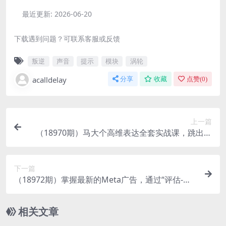
最近更新:
2026-06-20
下载遇到问题？可联系客服或反馈
叛逆
声音
提示
模块
涡轮
acalldelay
分享
收藏
点赞(
0
)
上一篇
（18970期）马大个高维表达全套实战课，跳出普
通口才教学，大脑超频训练打造原创思想IP体系
下一篇
（18972期）掌握最新的Meta广告，通过“评估-行
动-提升”2.0版本轻松获得专业级结果。学习目前学
习Meta广告的最佳方法
相关文章